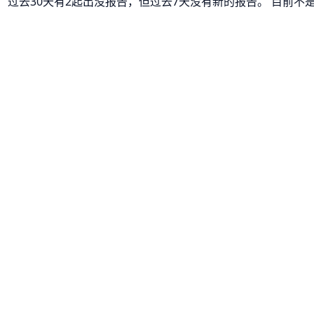
没。 过去30天有2起出没报告，但过去7天没有新的报告。 目前