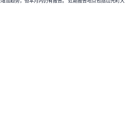
不是增加趋势，但本月内仍有报告。 近期报告地点包括山元町大