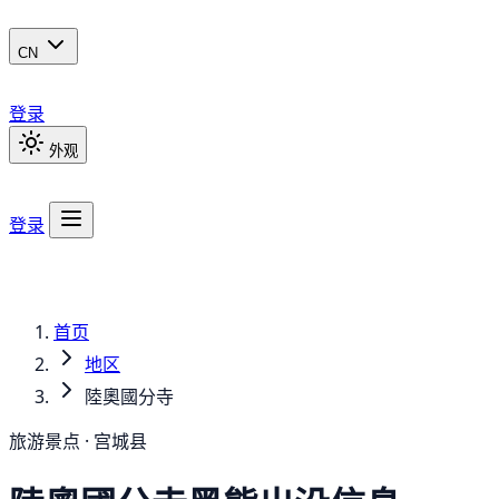
CN
登录
外观
登录
首页
地区
陸奧國分寺
旅游景点 · 宫城县