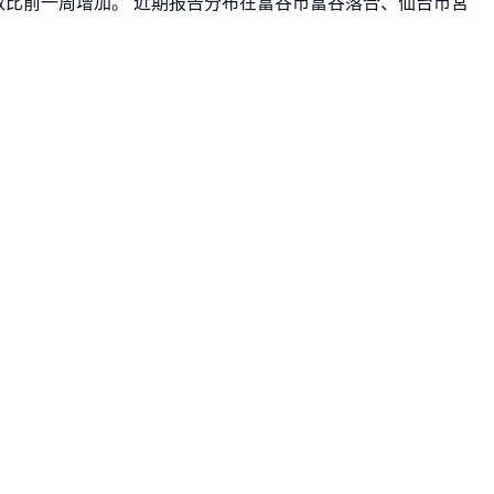
报告数比前一周增加。 近期报告分布在富谷市富谷落合、仙台市宮