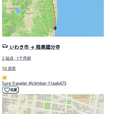
いわき市 → 陸奧國分寺
2 站点 · 1个月前
10 浏览
Sure Traveler
@climber-11eab475
收藏