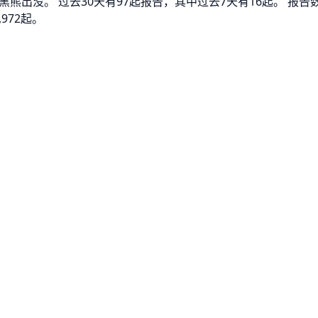
黑熊出没。 过去30天有97起报告，其中过去7天有16起。 
972起。