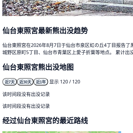
仙台東照宮最新熊出没趋势
仙台東照宮在2026年8月7日于仙台市泉区虹の丘4丁目报告了
城野区原町5丁目、仙台市青葉区上愛子折葉等地点。 累计出没件
仙台東照宮熊出没地图
显示 120 / 120
近7天
近30天
近1年
该时间段没有出没记录
该时间段没有出没记录
经过仙台東照宮的最近路线