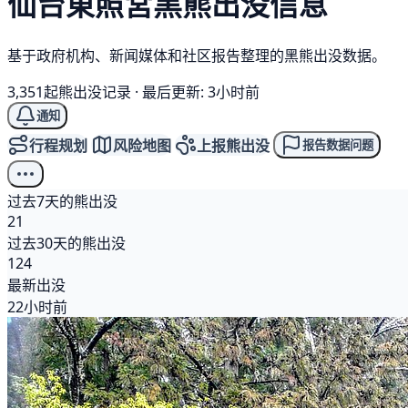
仙台東照宮
黑熊
出没信息
基于政府机构、新闻媒体和社区报告整理的黑熊出没数据。
3,351起熊出没记录
·
最后更新: 3小时前
通知
行程规划
风险地图
上报熊出没
报告数据问题
过去7天的熊出没
21
过去30天的熊出没
124
最新出没
22小时前