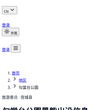
CN
登录
外观
登录
首页
地区
勾當台公園
旅游景点 · 宫城县