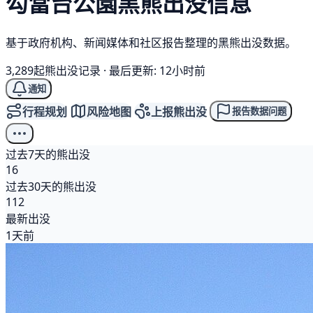
勾當台公園
黑熊
出没信息
基于政府机构、新闻媒体和社区报告整理的黑熊出没数据。
3,289起熊出没记录
·
最后更新: 12小时前
通知
行程规划
风险地图
上报熊出没
报告数据问题
过去7天的熊出没
16
过去30天的熊出没
112
最新出没
1天前