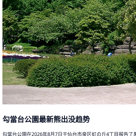
勾當台公園最新熊出没趋势
勾當台公園在2026年8月7日于仙台市泉区虹の丘4丁目报告了