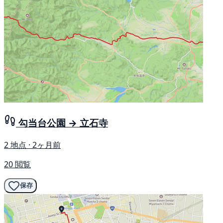
勾当台公園 → 立石寺
2 地点 · 2ヶ月前
20 閲覧
保存