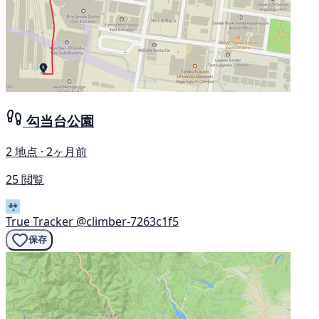
勾当台公園
2 地点 · 2ヶ月前
25 閲覧
True Tracker
@climber-7263c1f5
保存