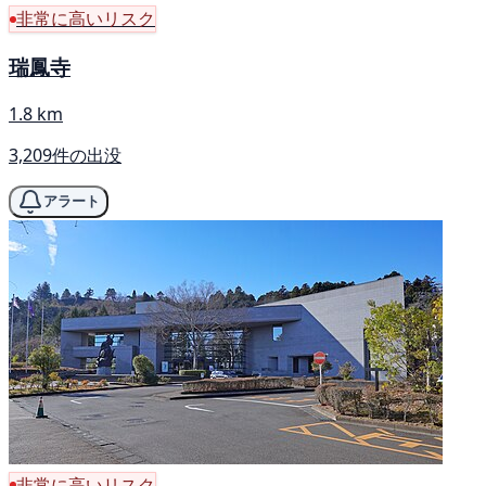
非常に高いリスク
瑞鳳寺
1.8 km
3,209件の出没
アラート
非常に高いリスク