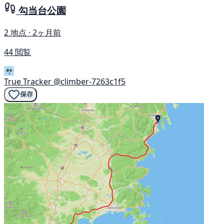
勾当台公園
2 地点 · 2ヶ月前
44 閲覧
True Tracker
@climber-7263c1f5
保存