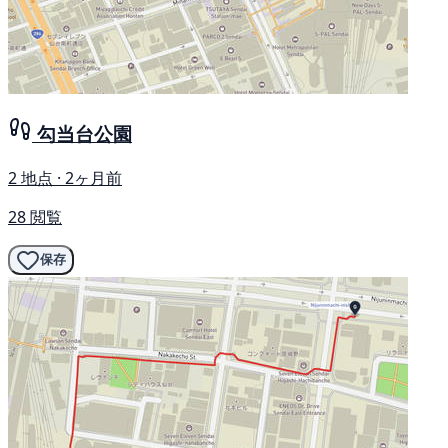
勾当台公園
2 地点 · 2ヶ月前
28 閲覧
保存