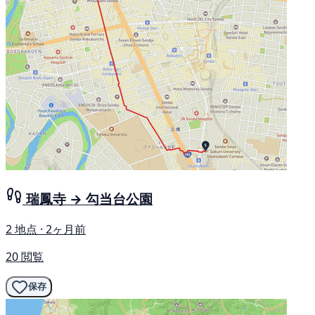
瑞鳳寺 → 勾当台公園
2 地点 · 2ヶ月前
20 閲覧
保存