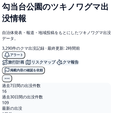
勾当台公園の
ツキノワグマ
出
没情報
自治体発表・報道・地域投稿をもとにしたツキノワグマ出没
データ。
3,290件のクマ出没記録
·
最終更新: 2時間前
アラート
旅行計画
リスクマップ
クマ報告
掲載内容の確認を依頼
過去7日間の出没件数
16
過去30日間の出没件数
109
最新の出没