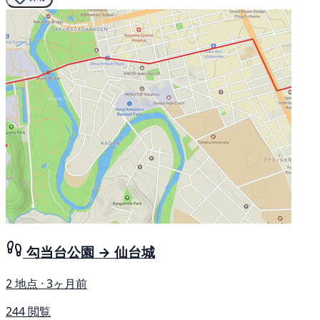
勾当台公園 → 仙台城
2 地点 · 3ヶ月前
244 閲覧