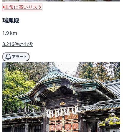
非常に高いリスク
瑞鳳殿
1.9 km
3,216件の出没
アラート