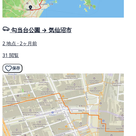
勾当台公園 → 気仙沼市
2 地点 · 2ヶ月前
31 閲覧
保存