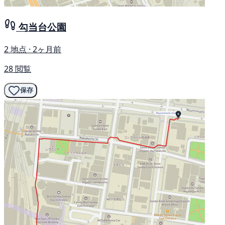
勾当台公園
2 地点 · 2ヶ月前
28 閲覧
保存