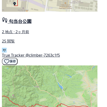
勾当台公園
2 地点 · 2ヶ月前
25 閲覧
True Tracker
@climber-7263c1f5
保存