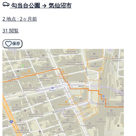
勾当台公園 → 気仙沼市
2 地点 · 2ヶ月前
31 閲覧
保存