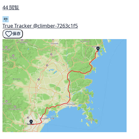
44 閲覧
True Tracker
@climber-7263c1f5
保存