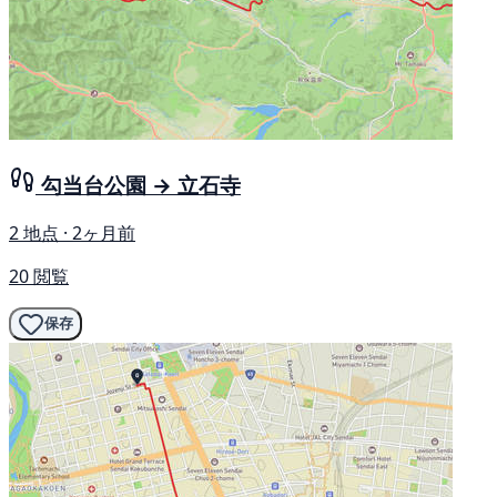
勾当台公園 → 立石寺
2 地点 · 2ヶ月前
20 閲覧
保存