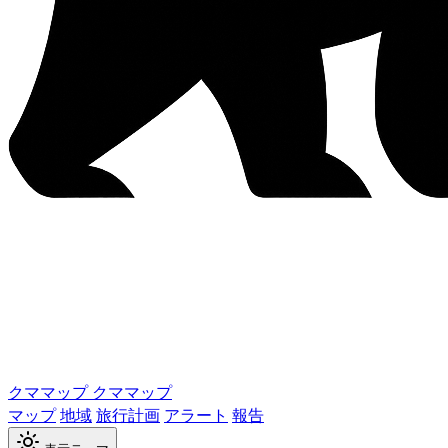
クママップ
クママップ
マップ
地域
旅行計画
アラート
報告