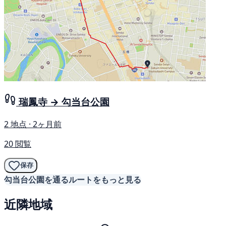
瑞鳳寺 → 勾当台公園
2 地点 · 2ヶ月前
20 閲覧
保存
勾当台公園を通るルートをもっと見る
近隣地域