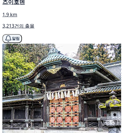
즈이호덴
1.9 km
3,213건의 출몰
알림