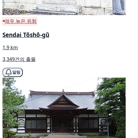
매우 높은 위험
Sendai Tōshō-gū
1.9 km
3,349건의 출몰
알림