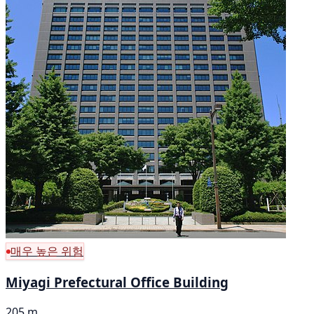
매우 높은 위험
Miyagi Prefectural Office Building
205 m