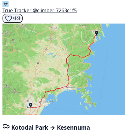
True Tracker
@climber-7263c1f5
저장
Kotodai Park → Kesennuma