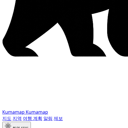
Kumamap
Kumamap
지도
지역
여행 계획
알림
제보