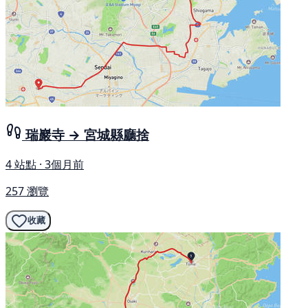
瑞巖寺 → 宮城縣廳捨
4 站點 · 3個月前
257 瀏覽
收藏