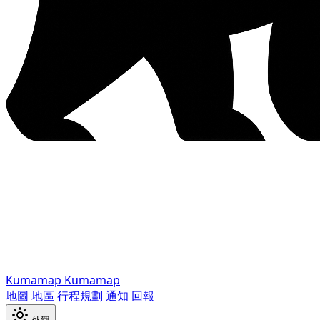
Kumamap
Kumamap
地圖
地區
行程規劃
通知
回報