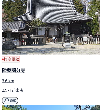
極高風險
陸奧國分寺
3.6 km
2,971起出沒
通知