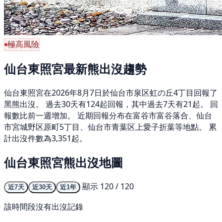
極高風險
仙台東照宮最新熊出沒趨勢
仙台東照宮在2026年8月7日於仙台市泉区虹の丘4丁目回報了
黑熊出沒。 過去30天有124起回報，其中過去7天有21起。 回
報數比前一週增加。 近期回報分布在富谷市富谷落合、仙台
市宮城野区原町5丁目、仙台市青葉区上愛子折葉等地點。 累
計出沒件數為3,351起。
仙台東照宮熊出沒地圖
顯示 120 / 120
近7天
近30天
近1年
該時間段沒有出沒記錄