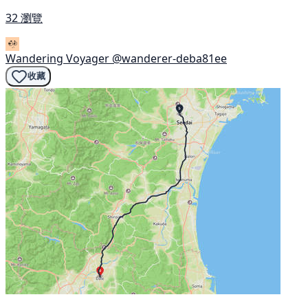
32 瀏覽
Wandering Voyager
@wanderer-deba81ee
收藏