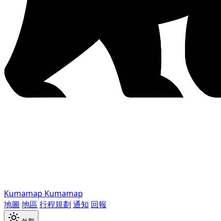
Kumamap
Kumamap
地圖
地區
行程規劃
通知
回報