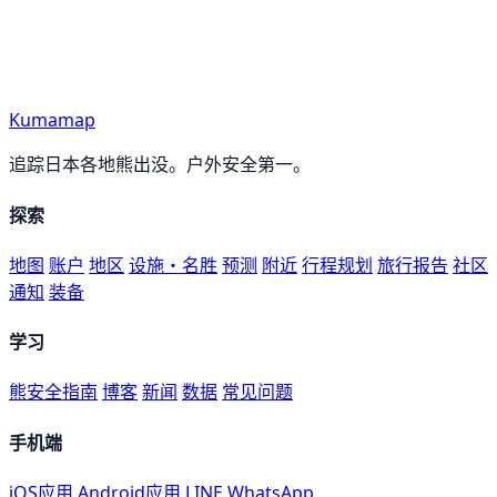
Kumamap
追踪日本各地熊出没。户外安全第一。
探索
地图
账户
地区
设施・名胜
预测
附近
行程规划
旅行报告
社区
通知
装备
学习
熊安全指南
博客
新闻
数据
常见问题
手机端
iOS应用
Android应用
LINE
WhatsApp