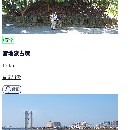
安全
宮地嶽古墳
12 km
暂无出没
通知