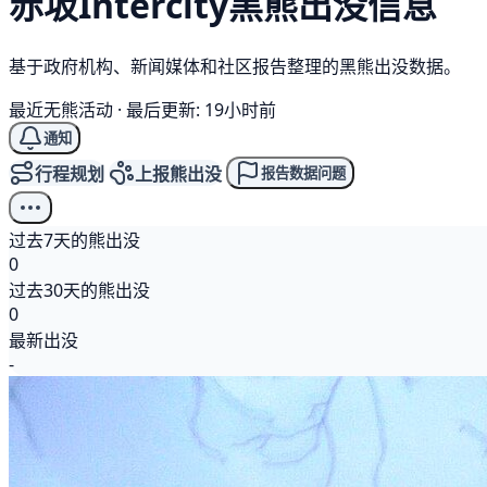
赤坂Intercity
黑熊
出没信息
基于政府机构、新闻媒体和社区报告整理的黑熊出没数据。
最近无熊活动
·
最后更新: 19小时前
通知
行程规划
上报熊出没
报告数据问题
过去7天的熊出没
0
过去30天的熊出没
0
最新出没
-