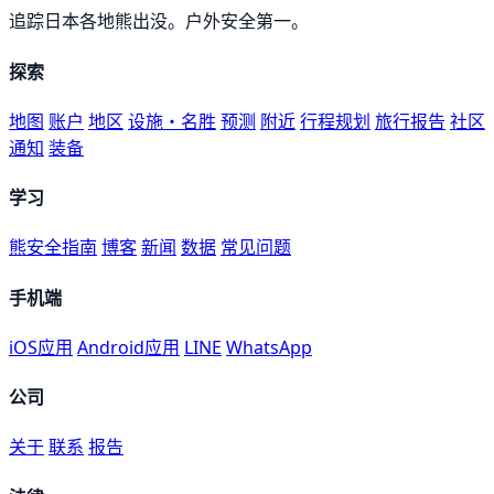
追踪日本各地熊出没。户外安全第一。
探索
地图
账户
地区
设施・名胜
预测
附近
行程规划
旅行报告
社区
通知
装备
学习
熊安全指南
博客
新闻
数据
常见问题
手机端
iOS应用
Android应用
LINE
WhatsApp
公司
关于
联系
报告