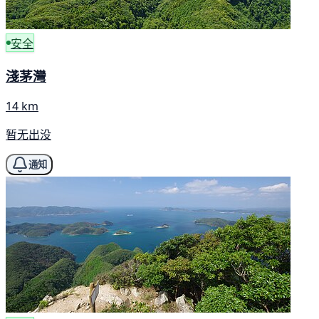
安全
淺茅灣
14 km
暂无出没
通知