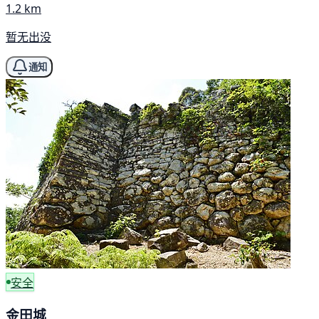
1.2 km
暂无出没
通知
安全
金田城