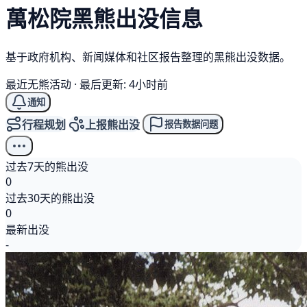
萬松院
黑熊
出没信息
基于政府机构、新闻媒体和社区报告整理的黑熊出没数据。
最近无熊活动
·
最后更新: 4小时前
通知
行程规划
上报熊出没
报告数据问题
过去7天的熊出没
0
过去30天的熊出没
0
最新出没
-