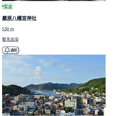
安全
嚴原八幡宮神社
530 m
暂无出没
通知