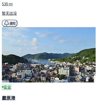
530 m
暂无出没
通知
安全
嚴原港