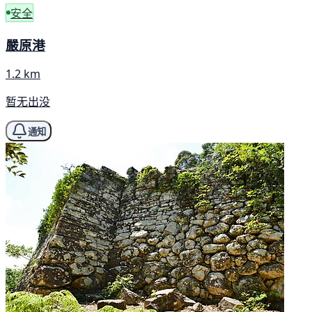
安全
嚴原港
1.2 km
暂无出没
通知