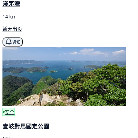
淺茅灣
14 km
暂无出没
通知
安全
壹岐對馬國定公園