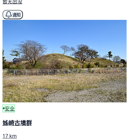
暂无出没
通知
安全
姊崎古墳群
17 km