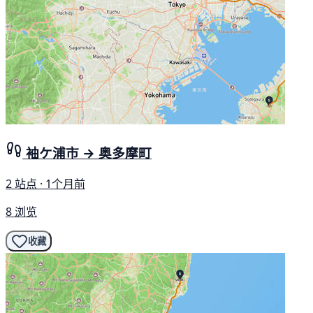
袖ケ浦市 → 奥多摩町
2 站点 · 1个月前
8 浏览
收藏