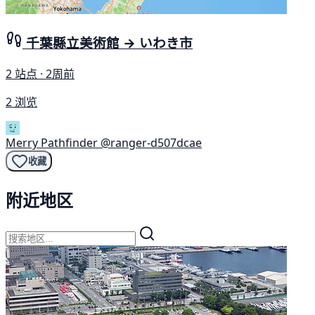
千葉縣立美術館 → いわき市
2 站点 · 2周前
2 浏览
Merry Pathfinder
@ranger-d507dcae
收藏
附近地区