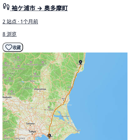
袖ケ浦市 → 奥多摩町
2 站点 · 1个月前
8 浏览
收藏