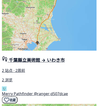
千葉縣立美術館 → いわき市
2 站点 · 2周前
2 浏览
Merry Pathfinder
@ranger-d507dcae
收藏