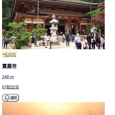
低风险
寶嚴寺
248 m
67起出没
通知