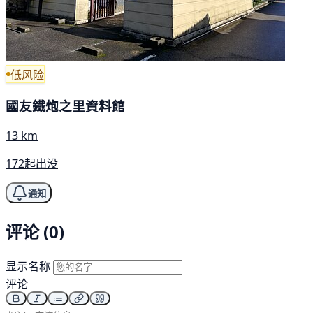
低风险
國友鐵炮之里資料館
13 km
172起出没
通知
评论 (0)
显示名称
评论