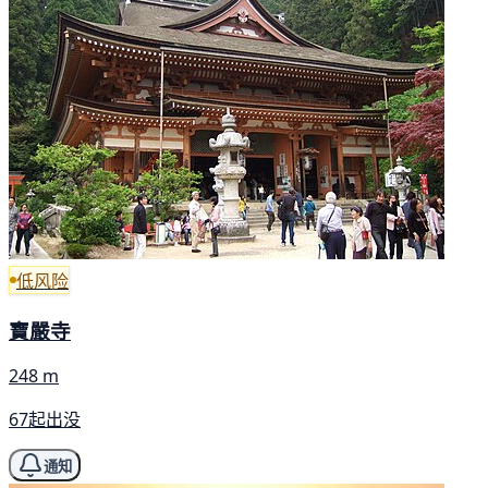
低风险
寶嚴寺
248 m
67起出没
通知