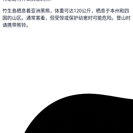
竹生島栖息着亚洲黑熊，体重可达120公斤，栖息于本州和四
国的山区。通常害羞，但受惊或保护幼崽时可能危险。登山时
请携带熊铃。