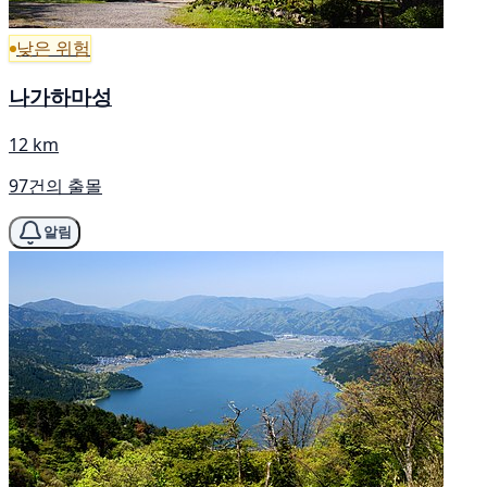
낮은 위험
나가하마성
12 km
97건의 출몰
알림