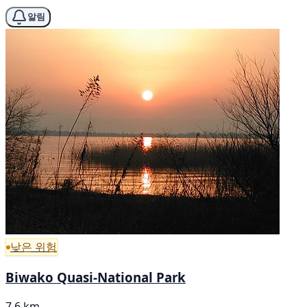
알림
낮은 위험
Biwako Quasi-National Park
7.6 km