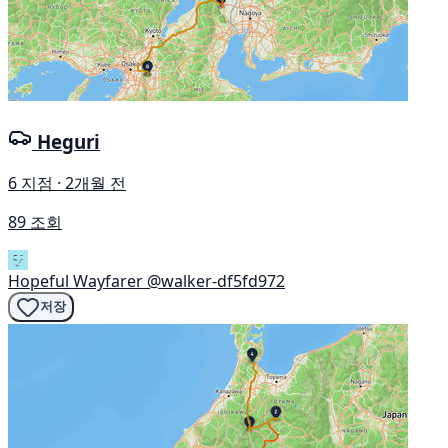
Heguri
6 지점 · 2개월 전
89 조회
Hopeful Wayfarer
@walker-df5fd972
저장