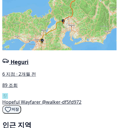
Heguri
6 지점 · 2개월 전
89 조회
Hopeful Wayfarer
@walker-df5fd972
저장
인근 지역