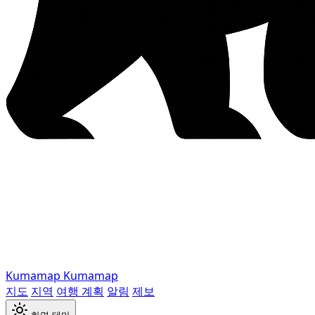
Kumamap
Kumamap
지도
지역
여행 계획
알림
제보