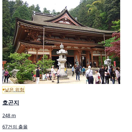
낮은 위험
호곤지
248 m
67건의 출몰