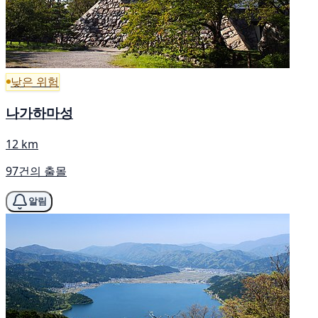
낮은 위험
나가하마성
12 km
97건의 출몰
알림