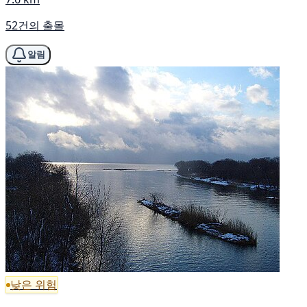
52건의 출몰
알림
낮은 위험