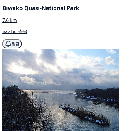
Biwako Quasi-National Park
7.6 km
52건의 출몰
알림