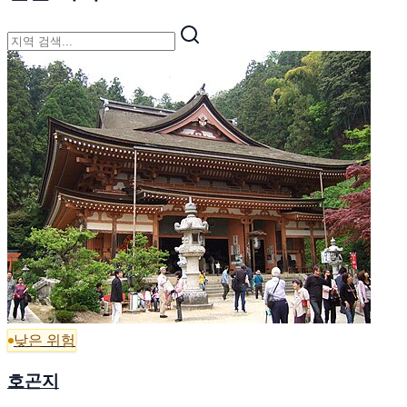
낮은 위험
호곤지