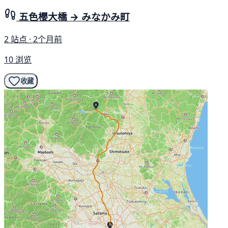
五色櫻大橋 → みなかみ町
2 站点 · 2个月前
10 浏览
收藏