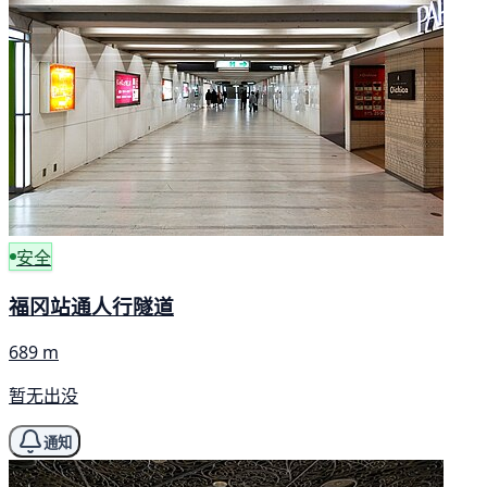
安全
福冈站通人行隧道
689 m
暂无出没
通知