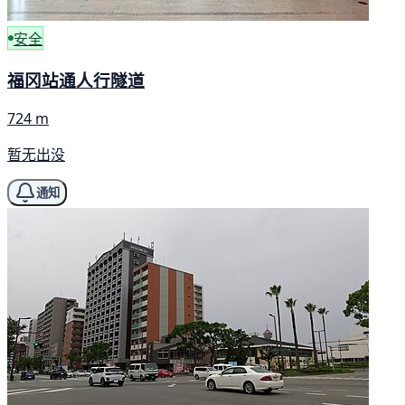
安全
福冈站通人行隧道
724 m
暂无出没
通知