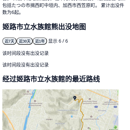
包括たつの市揖西町中垣内、加西市西笠原町。 累计出没件
数为6起。
姬路市立水族館熊出没地图
显示 6 / 6
近7天
近30天
近1年
该时间段没有出没记录
该时间段没有出没记录
经过姬路市立水族館的最近路线