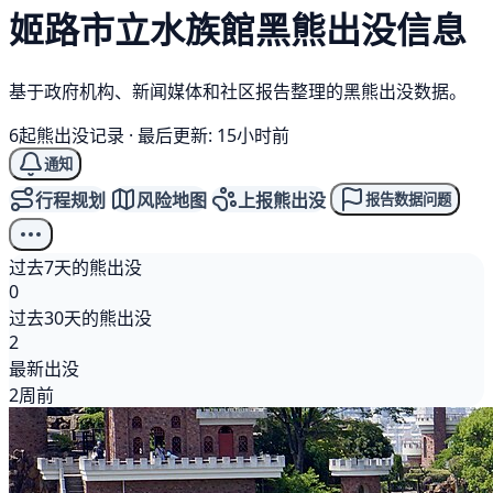
姬路市立水族館
黑熊
出没信息
基于政府机构、新闻媒体和社区报告整理的黑熊出没数据。
6起熊出没记录
·
最后更新: 15小时前
通知
行程规划
风险地图
上报熊出没
报告数据问题
过去7天的熊出没
0
过去30天的熊出没
2
最新出没
2周前