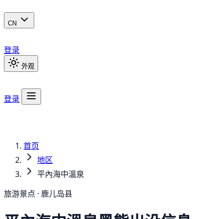
CN
登录
外观
登录
首页
地区
平內海中溫泉
旅游景点 · 鹿儿岛县