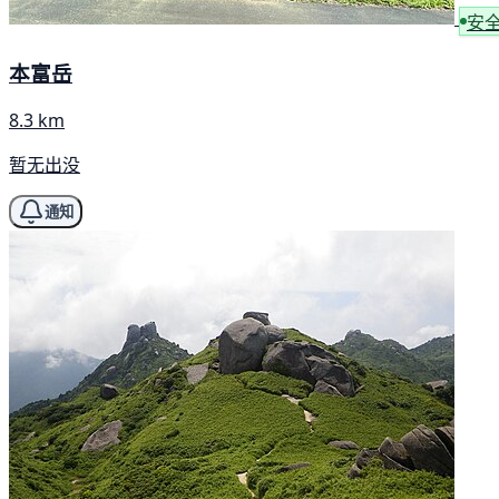
安
本富岳
8.3 km
暂无出没
通知