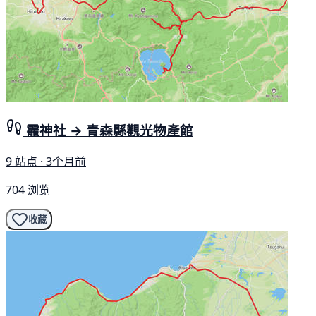
龗神社 → 青森縣觀光物產館
9 站点 · 3个月前
704 浏览
收藏