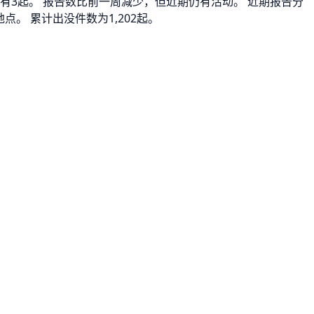
去7天有3起。 报告数比前一周减少，但近期仍有活动。 近期报告分
点。 累计出没件数为1,202起。