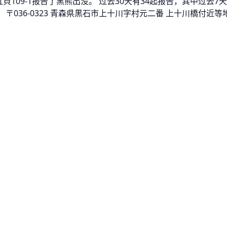
鰐町虹貝109-1报告了黑熊出没。 过去30天有34起报告，其中过
、〒036-0323 青森県黒石市上十川字村元二番 上十川橋付近等地