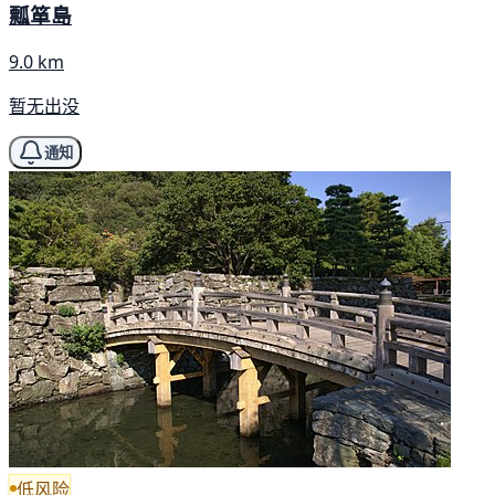
瓢箪島
9.0 km
暂无出没
通知
低风险