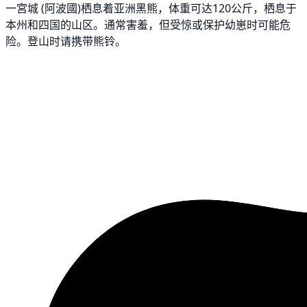
一宮城 (阿波國)栖息着亚洲黑熊，体重可达120公斤，栖息于
本州和四国的山区。通常害羞，但受惊或保护幼崽时可能危
险。登山时请携带熊铃。