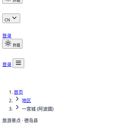
外观
CN
登录
外观
登录
首页
地区
一宮城 (阿波國)
旅游景点 · 德岛县