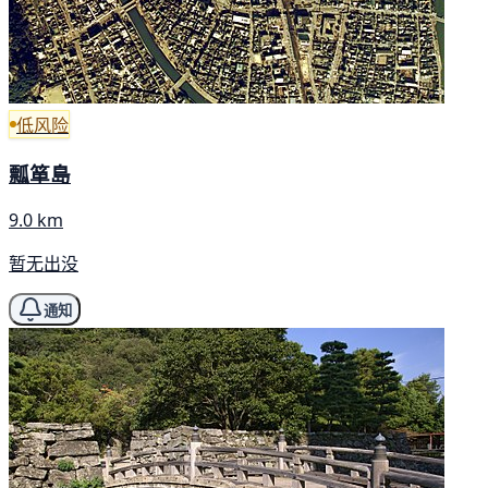
低风险
瓢箪島
9.0 km
暂无出没
通知