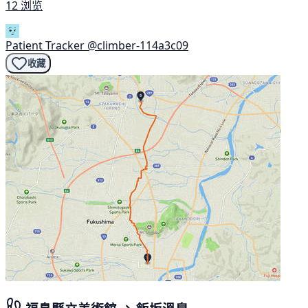
12 浏览
Patient Tracker
@climber-114a3c09
收藏