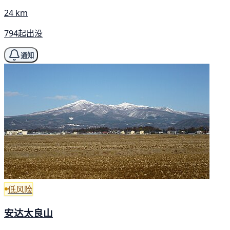
24 km
794起出没
通知
低风险
安达太良山