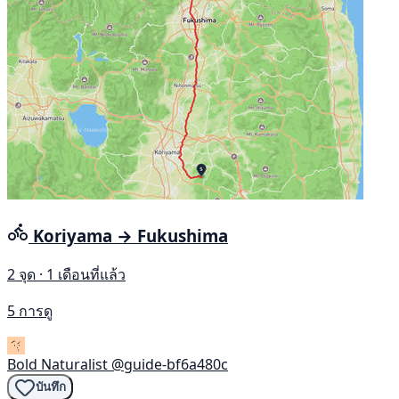
Koriyama → Fukushima
2 จุด · 1 เดือนที่แล้ว
5 การดู
Bold Naturalist
@guide-bf6a480c
บันทึก