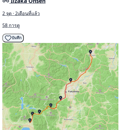
Iizaka Onsen
2 จุด · 2เดือนที่แล้ว
58 การดู
บันทึก