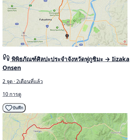
พิพิธภัณฑ์ศิลปะประจำจังหวัดฟูกูชิมะ → Iizaka
Onsen
2 จุด · 2เดือนที่แล้ว
10 การดู
บันทึก