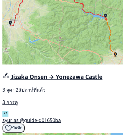
Iizaka Onsen → Yonezawa Castle
3 จุด · 2สัปดาห์ที่แล้ว
3 การดู
syurias
@guide-d01650ba
บันทึก