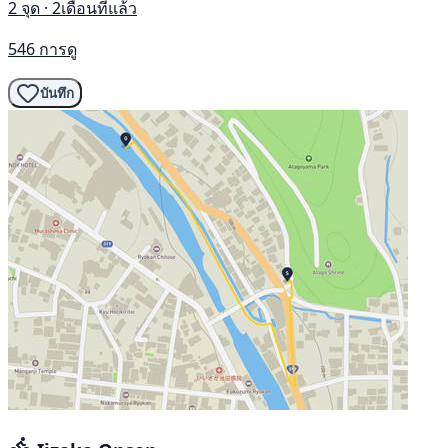
2 จุด · 2เดือนที่แล้ว
546 การดู
บันทึก