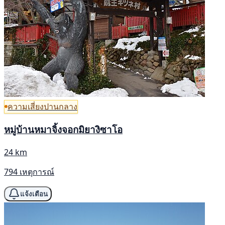
ความเสี่ยงปานกลาง
หมู่บ้านหมาจิ้งจอกมิยางิซาโอ
24 km
794 เหตุการณ์
แจ้งเตือน