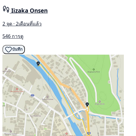
Iizaka Onsen
2 จุด · 2เดือนที่แล้ว
546 การดู
บันทึก