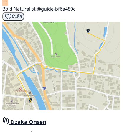
Bold Naturalist
@guide-bf6a480c
บันทึก
Iizaka Onsen