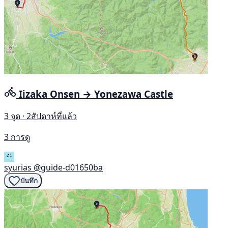
Iizaka Onsen → Yonezawa Castle
3 จุด · 2สัปดาห์ที่แล้ว
3 การดู
syurias
@guide-d01650ba
บันทึก