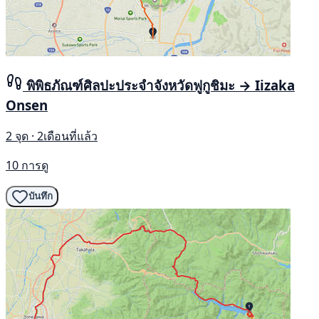
พิพิธภัณฑ์ศิลปะประจำจังหวัดฟูกูชิมะ → Iizaka
Onsen
2 จุด · 2เดือนที่แล้ว
10 การดู
บันทึก