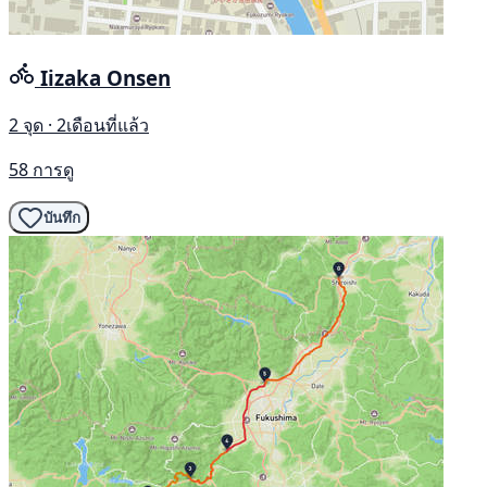
Iizaka Onsen
2 จุด · 2เดือนที่แล้ว
58 การดู
บันทึก