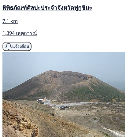
พิพิธภัณฑ์ศิลปะประจำจังหวัดฟูกูชิมะ
7.1 km
1,394 เหตุการณ์
แจ้งเตือน