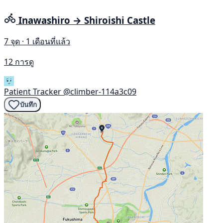
Inawashiro → Shiroishi Castle
7 จุด · 1 เดือนที่แล้ว
12 การดู
Patient Tracker
@climber-114a3c09
บันทึก