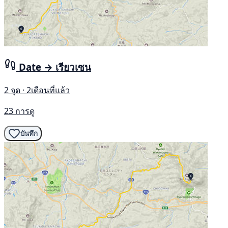
Date → เรียวเซน
2 จุด · 2เดือนที่แล้ว
23 การดู
บันทึก