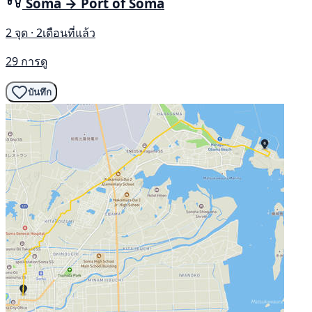
Soma → Port of Sōma
2 จุด · 2เดือนที่แล้ว
29 การดู
บันทึก