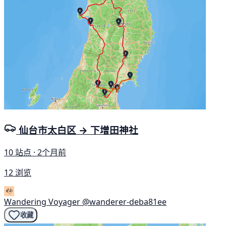
仙台市太白区 → 下增田神社
10 站点 · 2个月前
12 浏览
Wandering Voyager
@wanderer-deba81ee
收藏