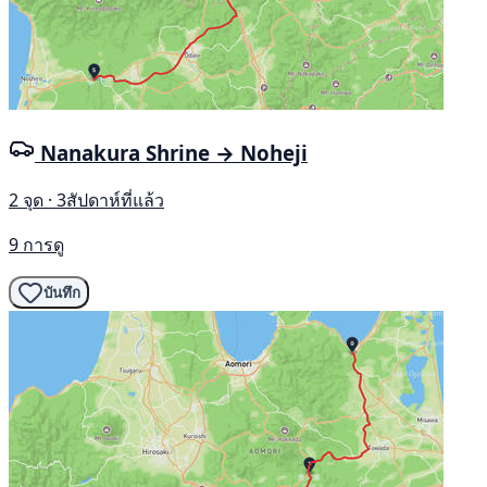
Nanakura Shrine → Noheji
2 จุด · 3สัปดาห์ที่แล้ว
9 การดู
บันทึก