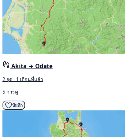
Akita → Odate
2 จุด · 1 เดือนที่แล้ว
5 การดู
บันทึก