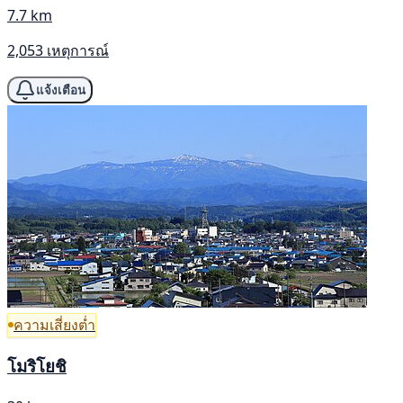
7.7 km
2,053 เหตุการณ์
แจ้งเตือน
ความเสี่ยงต่ำ
โมริโยชิ