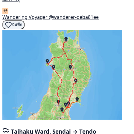
Wandering Voyager
@wanderer-deba81ee
บันทึก
Taihaku Ward, Sendai → Tendo