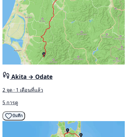
Akita → Odate
2 จุด · 1 เดือนที่แล้ว
5 การดู
บันทึก