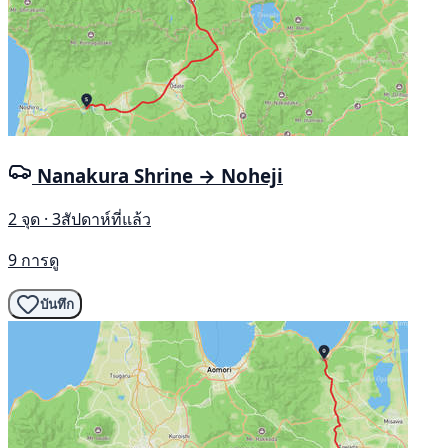
Nanakura Shrine → Noheji
2 จุด · 3สัปดาห์ที่แล้ว
9 การดู
บันทึก