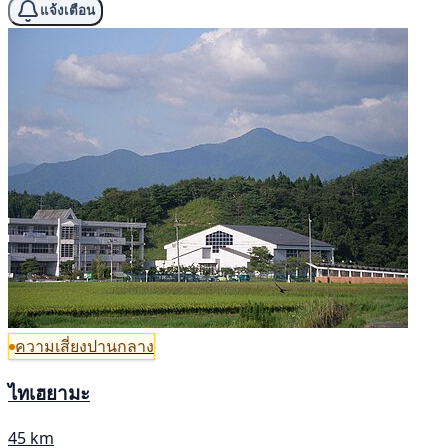
แจ้งเตือน
ความเสี่ยงปานกลาง
ไทเฮยามะ
45 km