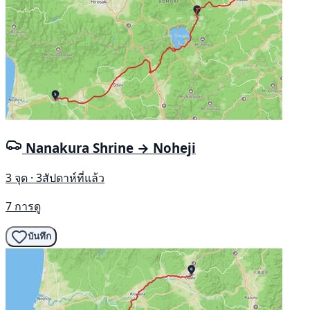
Nanakura Shrine → Noheji
3 จุด · 3สัปดาห์ที่แล้ว
7 การดู
บันทึก