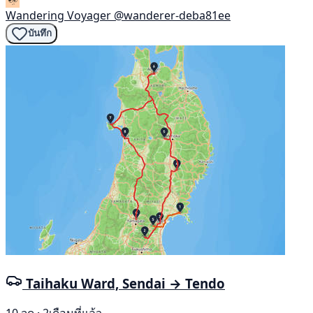
Wandering Voyager
@wanderer-deba81ee
บันทึก
Taihaku Ward, Sendai → Tendo