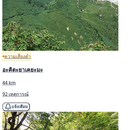
ความเสี่ยงต่ำ
อะคิตะยาเคยะมะ
44 km
92 เหตุการณ์
แจ้งเตือน