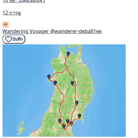
10 จุด · 2เดือนที่แล้ว
12 การดู
Wandering Voyager
@wanderer-deba81ee
บันทึก