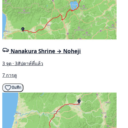
Nanakura Shrine → Noheji
3 จุด · 3สัปดาห์ที่แล้ว
7 การดู
บันทึก