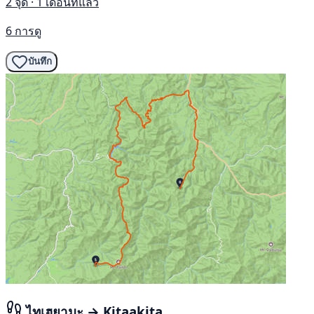
2 จุด · 1 เดือนที่แล้ว
6 การดู
บันทึก
ไทเฮยามะ → Kitaakita