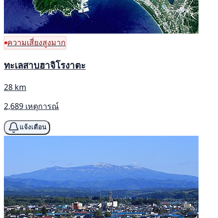
ความเสี่ยงสูงมาก
ทะเลสาบฮาจิโรงาตะ
28 km
2,689 เหตุการณ์
แจ้งเตือน