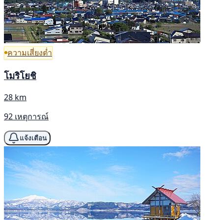
ความเสี่ยงต่ำ
โมริโยชิ
28 km
92 เหตุการณ์
แจ้งเตือน