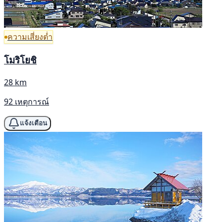
ความเสี่ยงต่ำ
โมริโยชิ
28 km
92 เหตุการณ์
แจ้งเตือน