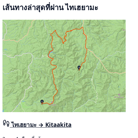
เส้นทางล่าสุดที่ผ่าน ไทเฮยามะ
ไทเฮยามะ → Kitaakita