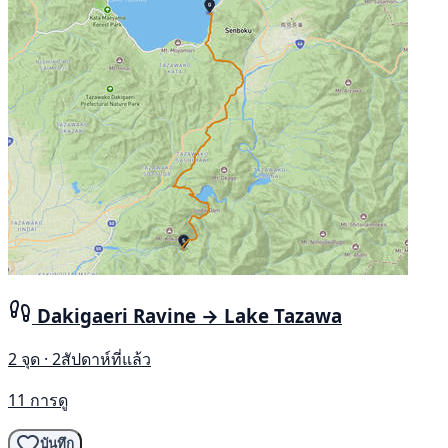
Dakigaeri Ravine → Lake Tazawa
2 จุด · 2สัปดาห์ที่แล้ว
11 การดู
บันทึก