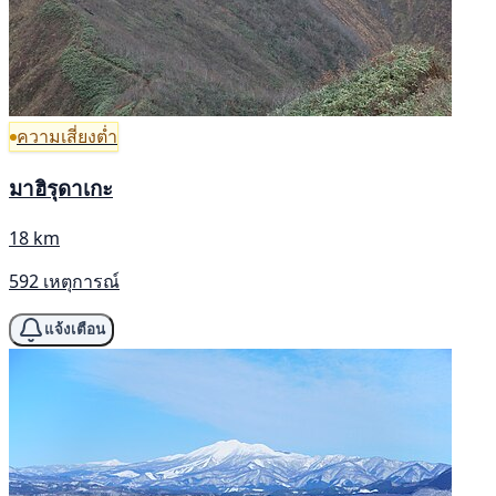
ความเสี่ยงต่ำ
มาฮิรุดาเกะ
18 km
592 เหตุการณ์
แจ้งเตือน