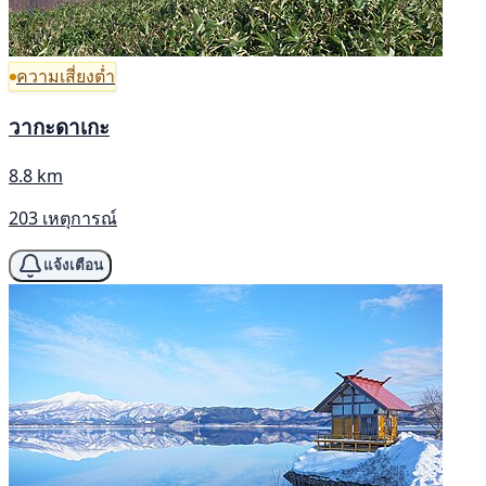
ความเสี่ยงต่ำ
วากะดาเกะ
8.8 km
203 เหตุการณ์
แจ้งเตือน