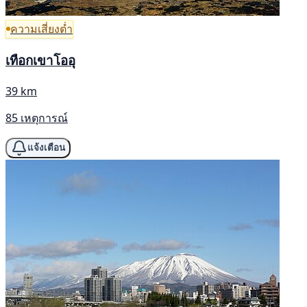
ความเสี่ยงต่ำ
เทือกเขาโออุ
39 km
85 เหตุการณ์
แจ้งเตือน