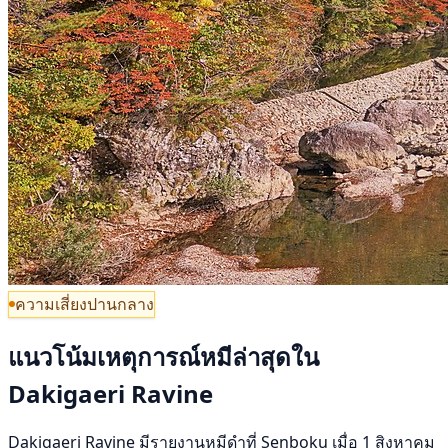
ความเสี่ยงปานกลาง
แนวโน้มเหตุการณ์หมีล่าสุดใน
Dakigaeri Ravine
Dakigaeri Ravine มีรายงานหมีดำที่ Senboku เมื่อ 1 สิงหาคม