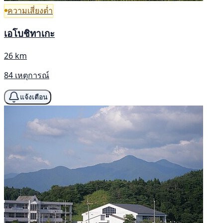
ความเสี่ยงต่ำ
เอโบชิทาเกะ
26 km
84 เหตุการณ์
แจ้งเตือน