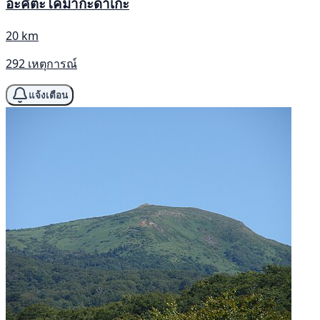
อะคิตะโคมากะดาเกะ
20 km
292 เหตุการณ์
แจ้งเตือน