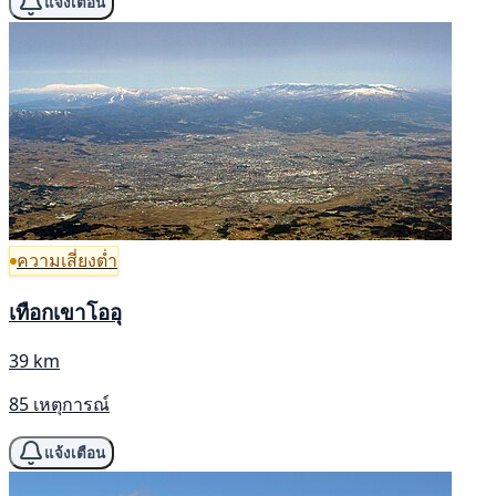
แจ้งเตือน
ความเสี่ยงต่ำ
เทือกเขาโออุ
39 km
85 เหตุการณ์
แจ้งเตือน