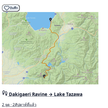
บันทึก
Dakigaeri Ravine → Lake Tazawa
2 จุด · 2สัปดาห์ที่แล้ว