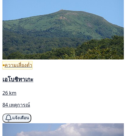
ความเสี่ยงต่ำ
เอโบชิทาเกะ
26 km
84 เหตุการณ์
แจ้งเตือน