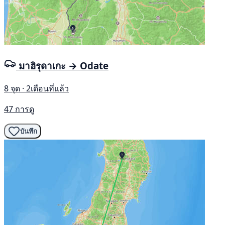
มาฮิรุดาเกะ → Odate
8 จุด · 2เดือนที่แล้ว
47 การดู
บันทึก