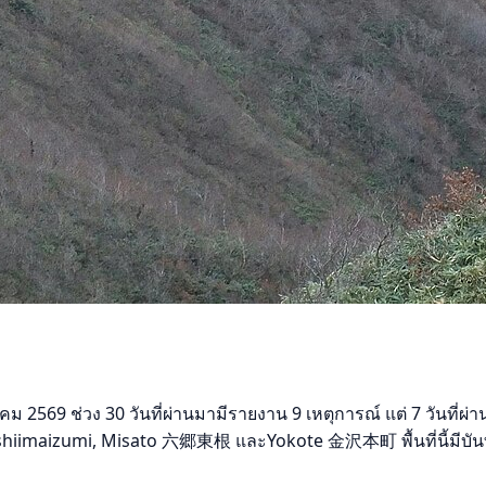
 2569 ช่วง 30 วันที่ผ่านมามีรายงาน 9 เหตุการณ์ แต่ 7 วันที่ผ่าน
gashiimaizumi, Misato 六郷東根 และYokote 金沢本町 พื้นที่นี้มีบัน