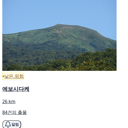
낮은 위험
에보시다케
26 km
84건의 출몰
알림