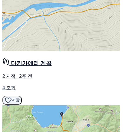
다키가에리 계곡
2 지점 · 2주 전
4 조회
저장