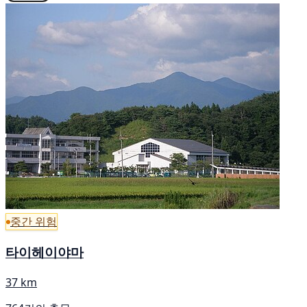
중간 위험
타이헤이야마
37 km