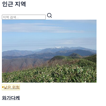
인근 지역
낮은 위험
와가다케