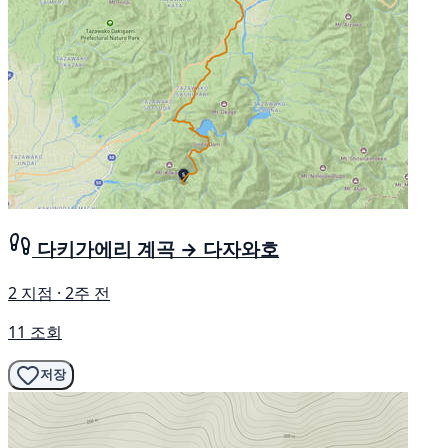
다키가에리 계곡 → 다자와호
2 지점 · 2주 전
11 조회
저장