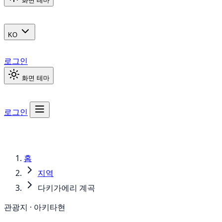
화면 테마
KO
로그인
화면 테마
로그인
홈
지역
다키가에리 계곡
관광지 · 아키타현