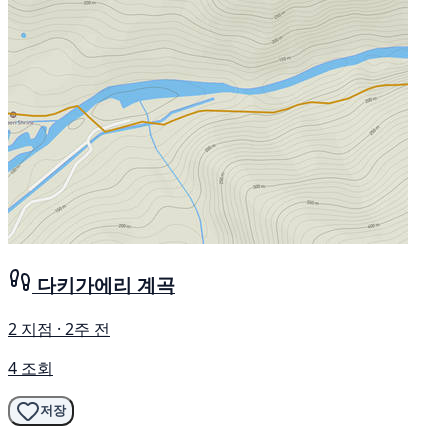
다키가에리 계곡
2 지점 · 2주 전
4 조회
저장