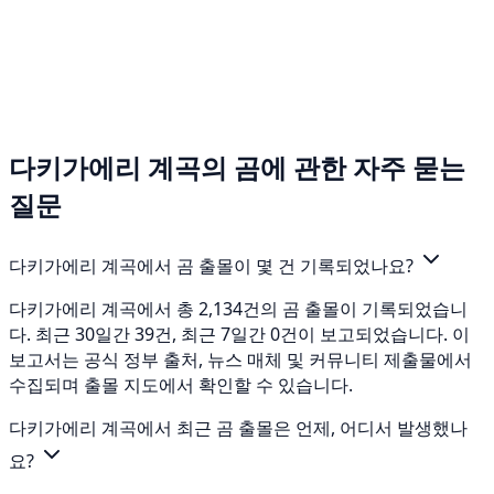
다키가에리 계곡의 곰에 관한 자주 묻는
질문
다키가에리 계곡에서 곰 출몰이 몇 건 기록되었나요?
다키가에리 계곡에서 총 2,134건의 곰 출몰이 기록되었습니
다. 최근 30일간 39건, 최근 7일간 0건이 보고되었습니다. 이
보고서는 공식 정부 출처, 뉴스 매체 및 커뮤니티 제출물에서
수집되며 출몰 지도에서 확인할 수 있습니다.
다키가에리 계곡에서 최근 곰 출몰은 언제, 어디서 발생했나
요?