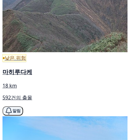
낮은 위험
마히루다케
18 km
592건의 출몰
알림