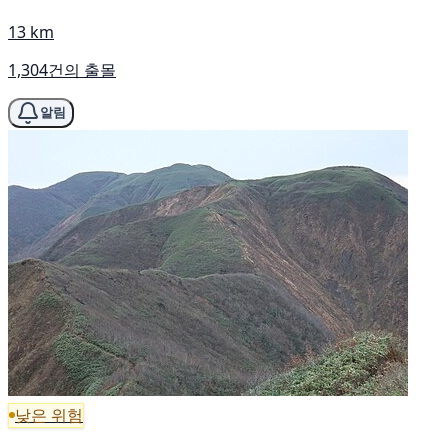
13 km
1,304건의 출몰
알림
낮은 위험