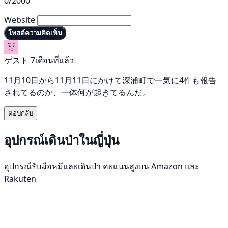
0/2000
Website
โพสต์ความคิดเห็น
ゲスト
7เดือนที่แล้ว
11月10日から11月11日にかけて深浦町で一気に4件も報告
されてるのか、一体何が起きてるんだ。
ตอบกลับ
อุปกรณ์เดินป่าในญี่ปุ่น
อุปกรณ์รับมือหมีและเดินป่า คะแนนสูงบน Amazon และ
Rakuten