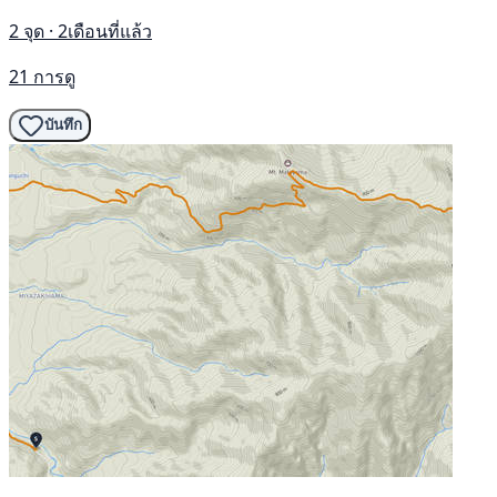
2 จุด · 2เดือนที่แล้ว
21 การดู
บันทึก