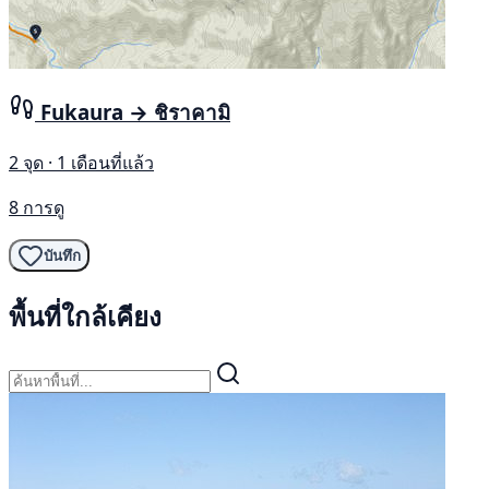
Fukaura → ชิราคามิ
2 จุด · 1 เดือนที่แล้ว
8 การดู
บันทึก
พื้นที่ใกล้เคียง