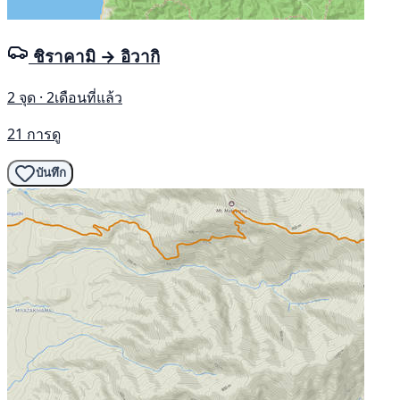
ชิราคามิ → อิวากิ
2 จุด · 2เดือนที่แล้ว
21 การดู
บันทึก