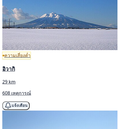
ความเสี่ยงต่ำ
อิวากิ
29 km
608 เหตุการณ์
แจ้งเตือน