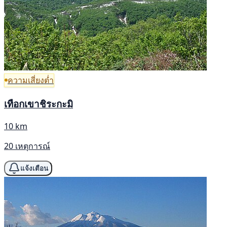
ความเสี่ยงต่ำ
เทือกเขาชิระกะมิ
10 km
20 เหตุการณ์
แจ้งเตือน