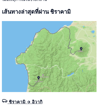
เส้นทางล่าสุดที่ผ่าน ชิราคามิ
ชิราคามิ → อิวากิ