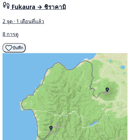
Fukaura → ชิราคามิ
2 จุด · 1 เดือนที่แล้ว
8 การดู
บันทึก