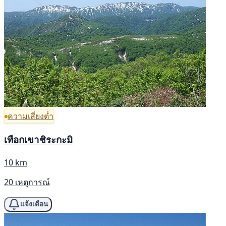
ความเสี่ยงต่ำ
เทือกเขาชิระกะมิ
10 km
20 เหตุการณ์
แจ้งเตือน