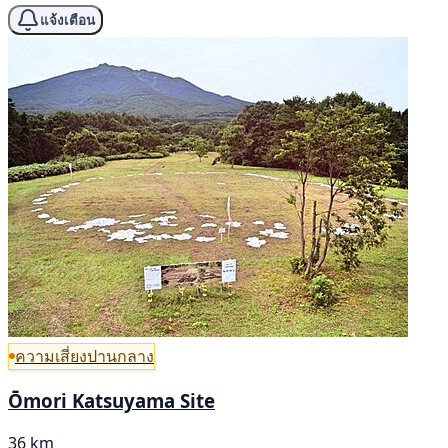
แจ้งเตือน
ความเสี่ยงปานกลาง
Ōmori Katsuyama Site
36 km