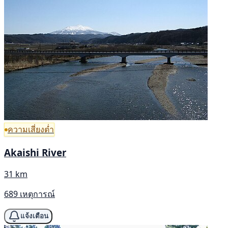
ความเสี่ยงต่ำ
Akaishi River
31 km
689 เหตุการณ์
แจ้งเตือน