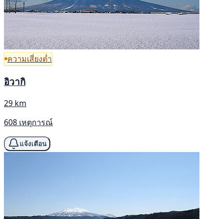
ความเสี่ยงต่ำ
อิวากิ
29 km
608 เหตุการณ์
แจ้งเตือน