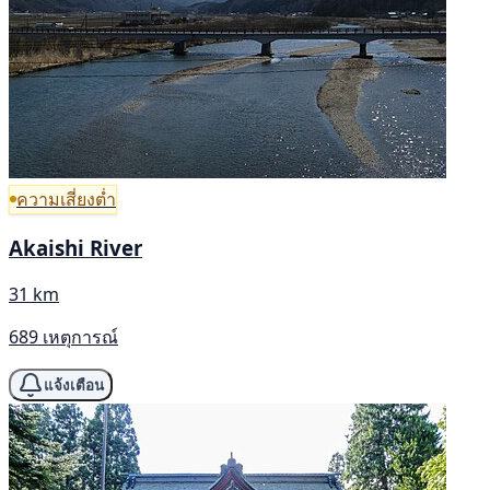
ความเสี่ยงต่ำ
Akaishi River
31 km
689 เหตุการณ์
แจ้งเตือน