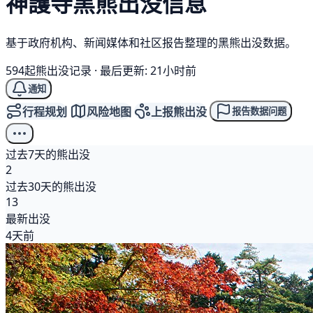
神護寺
黑熊
出没信息
基于政府机构、新闻媒体和社区报告整理的黑熊出没数据。
594起熊出没记录
·
最后更新: 21小时前
通知
行程规划
风险地图
上报熊出没
报告数据问题
过去7天的熊出没
2
过去30天的熊出没
13
最新出没
4天前