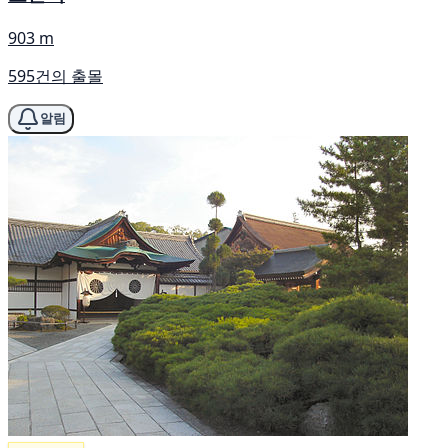
903 m
595건의 출몰
알림