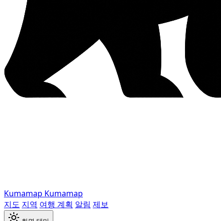
Kumamap
Kumamap
지도
지역
여행 계획
알림
제보