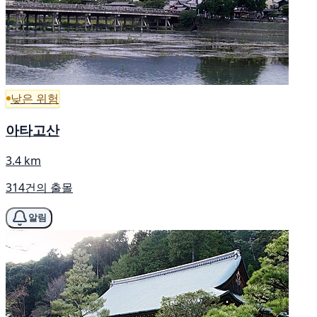
낮은 위험
아타고산
3.4 km
314건의 출몰
알림