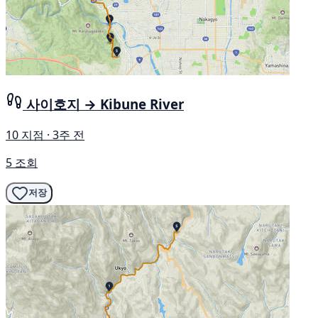
사이호지 → Kibune River
10 지점 · 3주 전
5 조회
저장