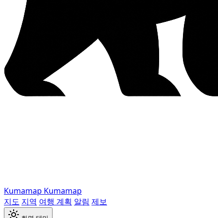
Kumamap
Kumamap
지도
지역
여행 계획
알림
제보