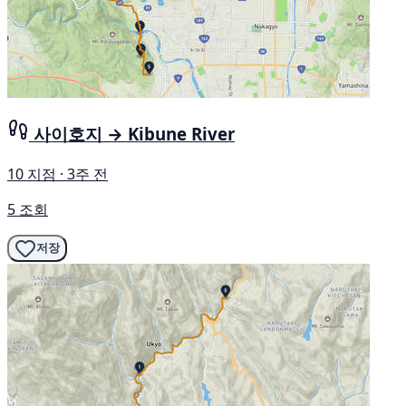
사이호지 → Kibune River
10 지점 · 3주 전
5 조회
저장