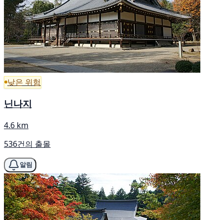
낮은 위험
닌나지
4.6 km
536건의 출몰
알림