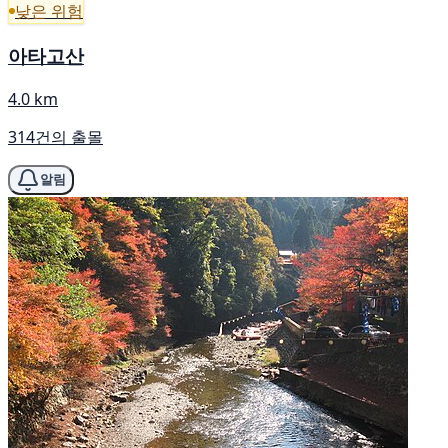
낮은 위험
아타고산
4.0 km
314건의 출몰
알림