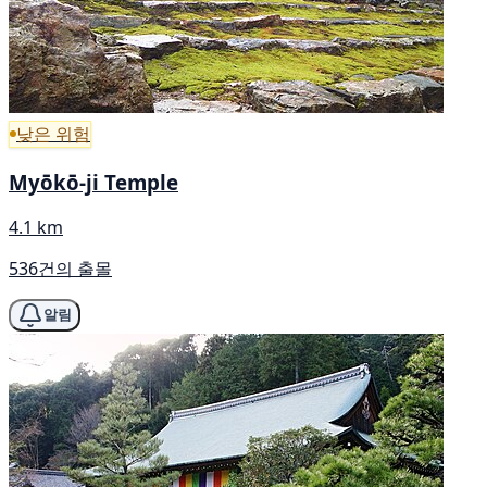
낮은 위험
Myōkō-ji Temple
4.1 km
536건의 출몰
알림