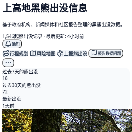
上高地
黑熊
出没信息
基于政府机构、新闻媒体和社区报告整理的黑熊出没数据。
1,546起熊出没记录
·
最后更新: 4小时前
通知
行程规划
风险地图
上报熊出没
报告数据问题
过去7天的熊出没
18
过去30天的熊出没
72
最新出没
1天前