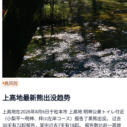
高风险
上高地最新熊出没趋势
上高地在2026年8月6日于松本市 上高地 明神公衆トイレ付近
（小梨平～明神、梓川左岸コース）报告了黑熊出没。 过去
30天有72起报告，其中过去7天有18起。 报告数比前一周增