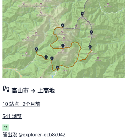
高山市 → 上高地
10 站点 · 2个月前
541 浏览
熊出沒
@explorer-ecb8c042