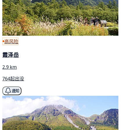
高风险
霞泽岳
2.9 km
764起出没
通知