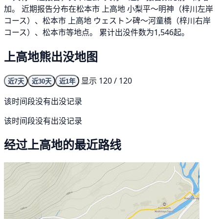
加。 近期报告分布在松本市 上高地 小梨平～明神（梓川左岸
コース）、松本市 上高地 ウェストン碑～河童橋（梓川右岸
コース）、松本市等地点。 累计出没件数为1,546起。
上高地熊出没地图
显示 120 / 120
近7天
近30天
近1年
该时间段没有出没记录
该时间段没有出没记录
经过上高地的最近路线