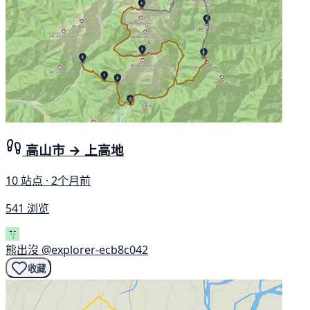
高山市 → 上高地
10 站点 · 2个月前
541 浏览
熊出沒
@explorer-ecb8c042
收藏