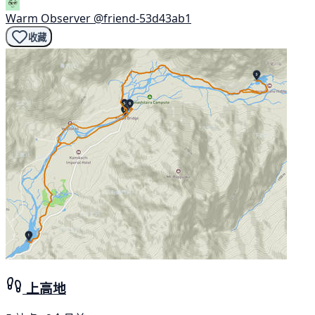
Warm Observer
@friend-53d43ab1
收藏
上高地