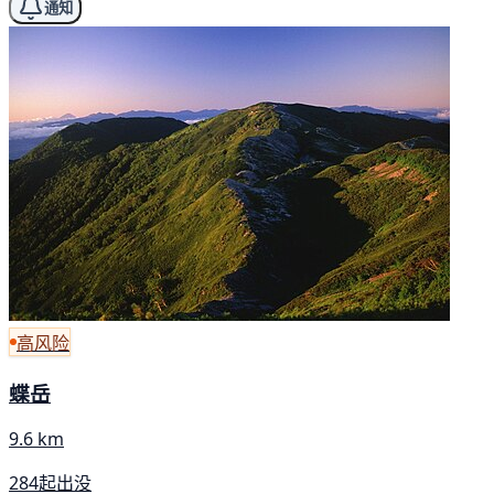
通知
高风险
蝶岳
9.6 km
284起出没