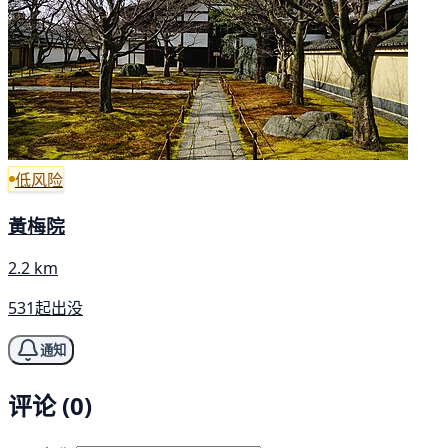
低风险
黃梅院
2.2 km
531起出没
通知
评论 (0)