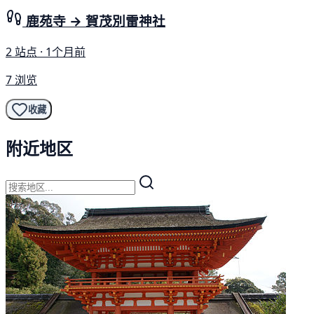
鹿苑寺 → 賀茂別雷神社
2 站点 · 1个月前
7 浏览
收藏
附近地区