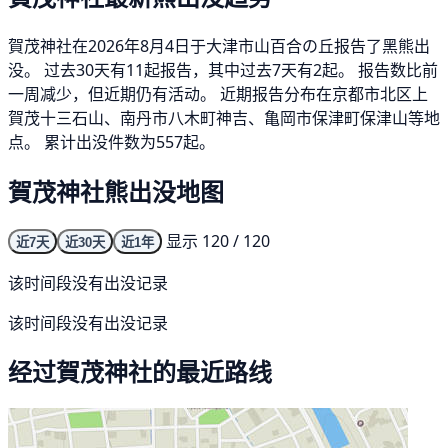
賀茂神社在2026年8月4日于大津市山百合の丘报告了黑熊出
没。 过去30天有11起报告，其中过去7天有2起。 报告数比前
一周减少，但近期仍有活动。 近期报告分布在京都市北区上
賀茂十三石山、南丹市八木町神吉、亀岡市保津町保津山等地
点。 累计出没件数为557起。
賀茂神社熊出没地图
显示 120 / 120
近7天
近30天
近1年
该时间段没有出没记录
该时间段没有出没记录
经过賀茂神社的最近路线