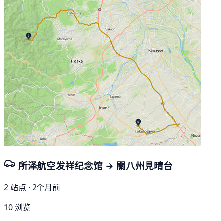
所泽航空发祥纪念馆 → 關八州見晴台
2 站点 · 2个月前
10 浏览