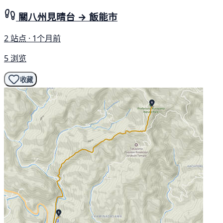
關八州見晴台 → 飯能市
2 站点 · 1个月前
5 浏览
收藏