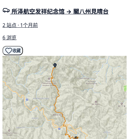
所泽航空发祥纪念馆 → 關八州見晴台
2 站点 · 1个月前
6 浏览
收藏