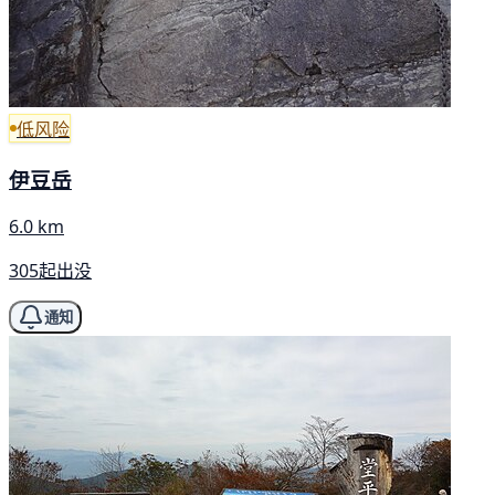
低风险
伊豆岳
6.0 km
305起出没
通知