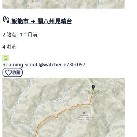
飯能市 → 關八州見晴台
2 站点 · 1个月前
4 浏览
Roaming Scout
@watcher-e730c097
收藏