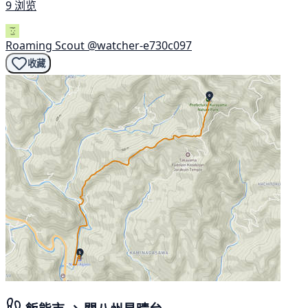
9 浏览
Roaming Scout
@watcher-e730c097
收藏