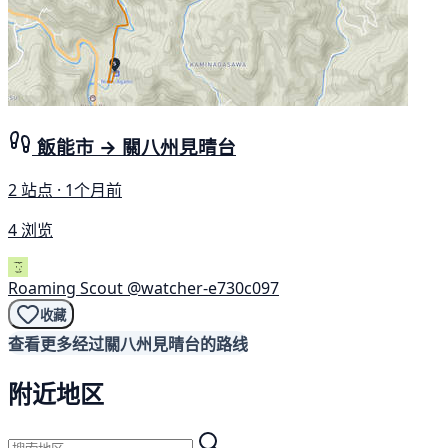
飯能市 → 關八州見晴台
2 站点 · 1个月前
4 浏览
Roaming Scout
@watcher-e730c097
收藏
查看更多经过關八州見晴台的路线
附近地区