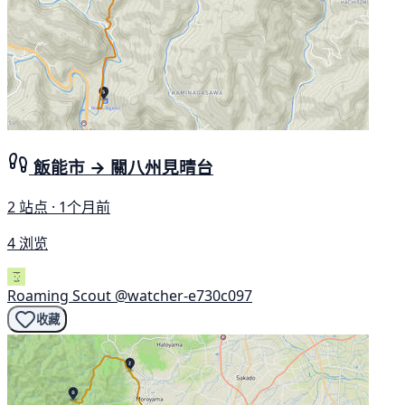
飯能市 → 關八州見晴台
2 站点 · 1个月前
4 浏览
Roaming Scout
@watcher-e730c097
收藏