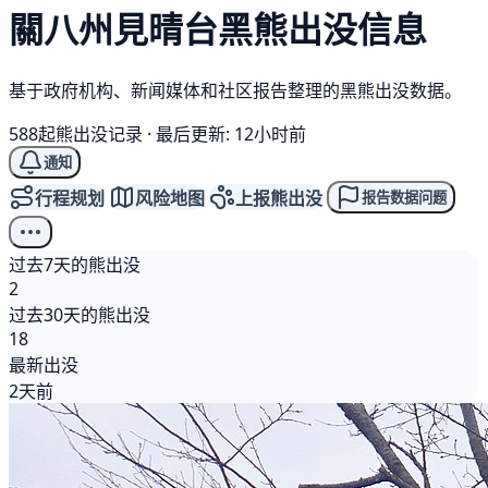
關八州見晴台
黑熊
出没信息
基于政府机构、新闻媒体和社区报告整理的黑熊出没数据。
588起熊出没记录
·
最后更新: 12小时前
通知
行程规划
风险地图
上报熊出没
报告数据问题
过去7天的熊出没
2
过去30天的熊出没
18
最新出没
2天前