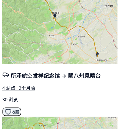
所泽航空发祥纪念馆 → 關八州見晴台
4 站点 · 2个月前
30 浏览
收藏