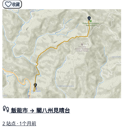
收藏
飯能市 → 關八州見晴台
2 站点 · 1个月前