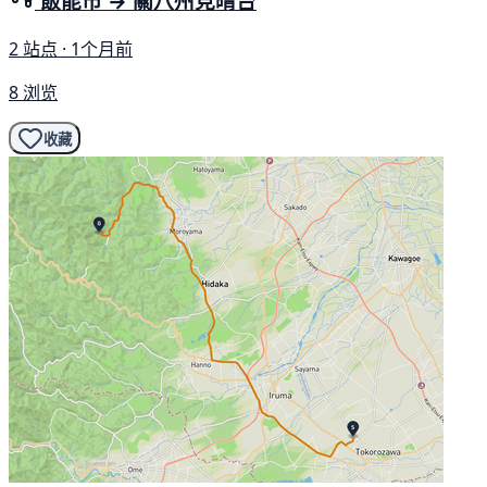
飯能市 → 關八州見晴台
2 站点 · 1个月前
8 浏览
收藏