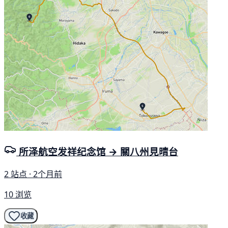
所泽航空发祥纪念馆 → 關八州見晴台
2 站点 · 2个月前
10 浏览
收藏