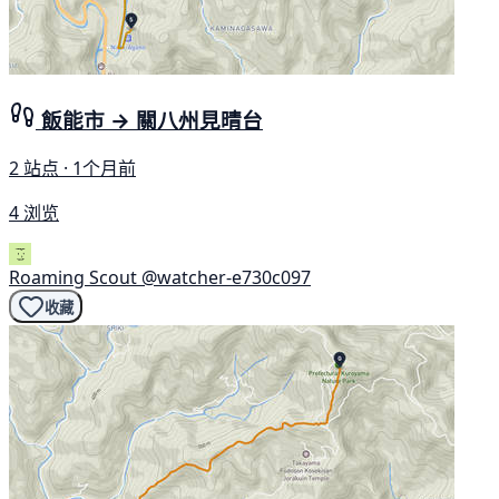
飯能市 → 關八州見晴台
2 站点 · 1个月前
4 浏览
Roaming Scout
@watcher-e730c097
收藏