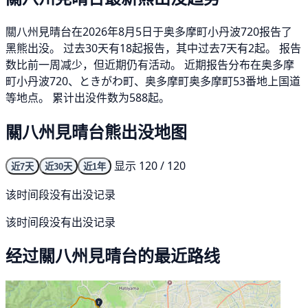
關八州見晴台在2026年8月5日于奥多摩町小丹波720报告了
黑熊出没。 过去30天有18起报告，其中过去7天有2起。 报告
数比前一周减少，但近期仍有活动。 近期报告分布在奥多摩
町小丹波720、ときがわ町、奥多摩町奥多摩町53番地上国道
等地点。 累计出没件数为588起。
關八州見晴台熊出没地图
显示 120 / 120
近7天
近30天
近1年
该时间段没有出没记录
该时间段没有出没记录
经过關八州見晴台的最近路线