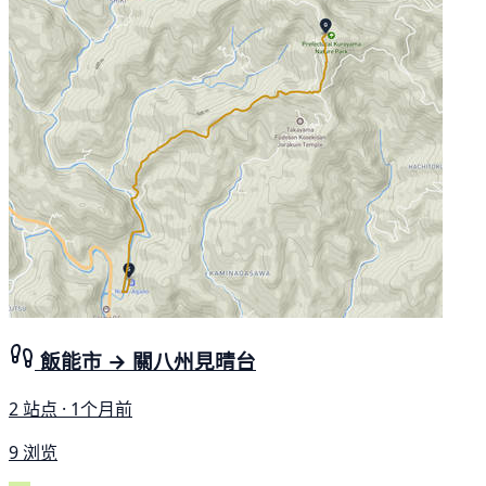
飯能市 → 關八州見晴台
2 站点 · 1个月前
9 浏览