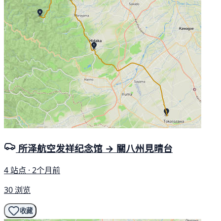
所泽航空发祥纪念馆 → 關八州見晴台
4 站点 · 2个月前
30 浏览
收藏