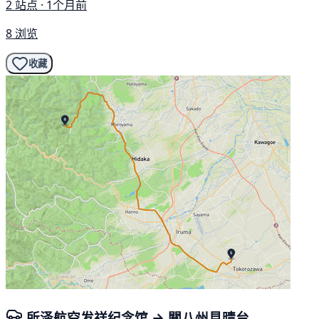
2 站点 · 1个月前
8 浏览
收藏
所泽航空发祥纪念馆 → 關八州見晴台