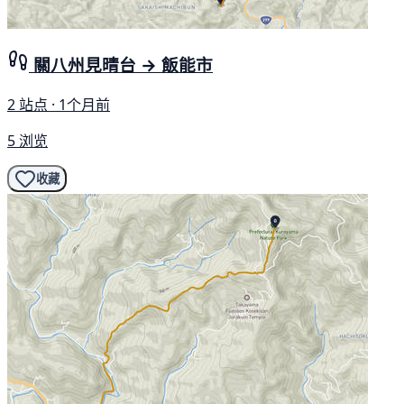
關八州見晴台 → 飯能市
2 站点 · 1个月前
5 浏览
收藏