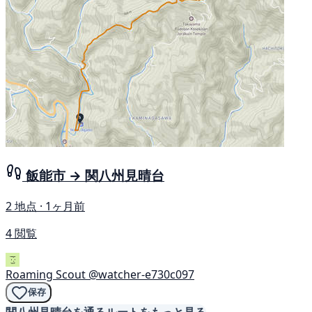
飯能市 → 関八州見晴台
2 地点 · 1ヶ月前
4 閲覧
Roaming Scout
@watcher-e730c097
保存
関八州見晴台を通るルートをもっと見る