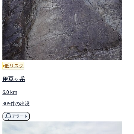
低リスク
伊豆ヶ岳
6.0 km
305件の出没
アラート