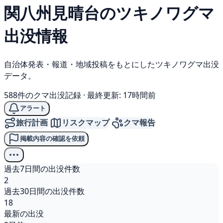
関八州見晴台の
ツキノワグマ
出没情報
自治体発表・報道・地域投稿をもとにしたツキノワグマ出没
データ。
588件のクマ出没記録
·
最終更新: 17時間前
アラート
旅行計画
リスクマップ
クマ報告
掲載内容の確認を依頼
過去7日間の出没件数
2
過去30日間の出没件数
18
最新の出没