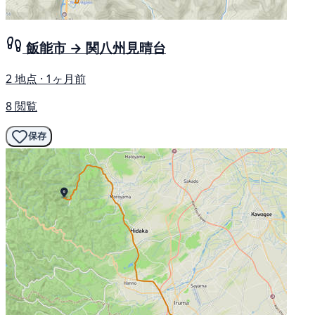
飯能市 → 関八州見晴台
2 地点 · 1ヶ月前
8 閲覧
保存