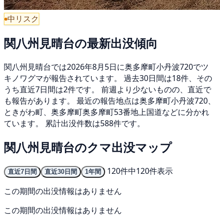
中リスク
関八州見晴台の最新出没傾向
関八州見晴台では2026年8月5日に奥多摩町小丹波720でツ
キノワグマが報告されています。 過去30日間は18件、その
うち直近7日間は2件です。 前週より少ないものの、直近で
も報告があります。 最近の報告地点は奥多摩町小丹波720、
ときがわ町、奥多摩町奥多摩町53番地上国道などに分かれ
ています。 累計出没件数は588件です。
関八州見晴台のクマ出没マップ
120件中120件表示
直近7日間
直近30日間
1年間
この期間の出没情報はありません
この期間の出没情報はありません