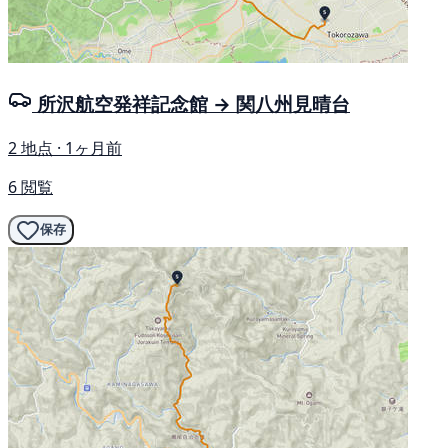
所沢航空発祥記念館 → 関八州見晴台
2 地点 · 1ヶ月前
6 閲覧
保存