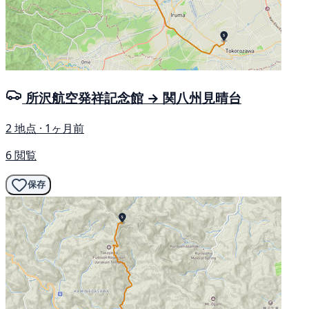
所沢航空発祥記念館 → 関八州見晴台
2 地点 · 1ヶ月前
6 閲覧
保存