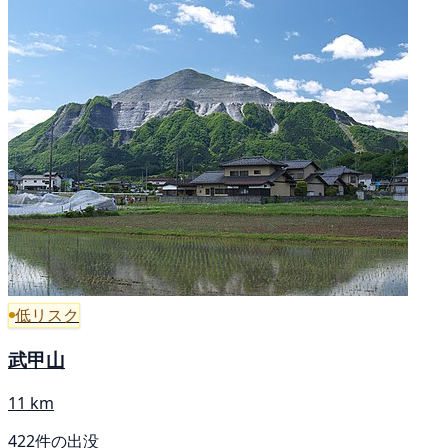
低リスク
武甲山
11 km
422件の出没