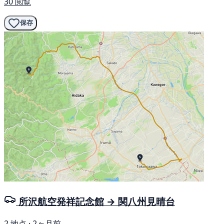
30 閲覧
保存
所沢航空発祥記念館 → 関八州見晴台
2 地点 · 2ヶ月前