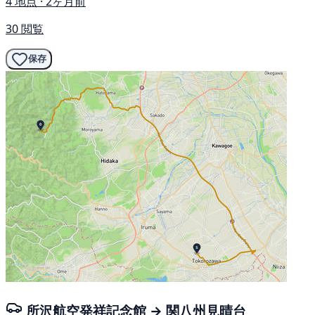
4 地点 · 2ヶ月前
30 閲覧
保存
所沢航空発祥記念館 → 関八州見晴台