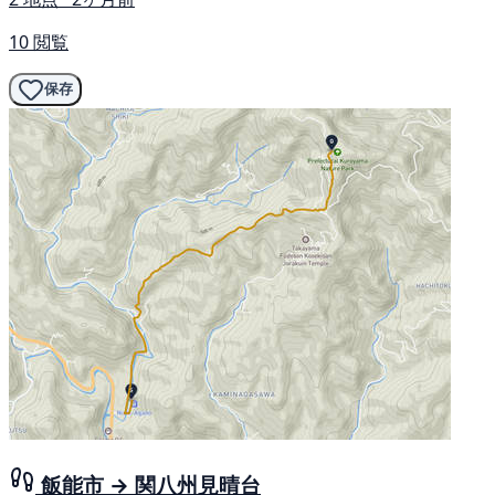
10 閲覧
保存
飯能市 → 関八州見晴台