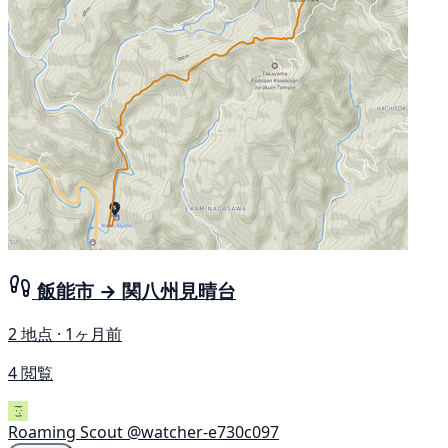
飯能市 → 関八州見晴台
2 地点 · 1ヶ月前
4 閲覧
Roaming Scout
@watcher-e730c097