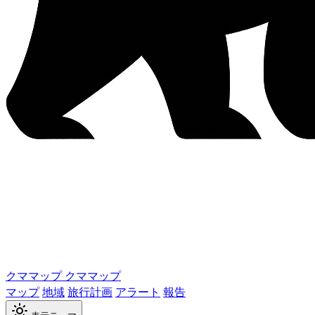
クママップ
クママップ
マップ
地域
旅行計画
アラート
報告