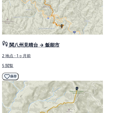
関八州見晴台 → 飯能市
2 地点 · 1ヶ月前
5 閲覧
保存