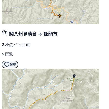
関八州見晴台 → 飯能市
2 地点 · 1ヶ月前
5 閲覧
保存