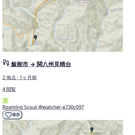
飯能市 → 関八州見晴台
2 地点 · 1ヶ月前
4 閲覧
Roaming Scout
@watcher-e730c097
保存