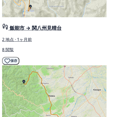
飯能市 → 関八州見晴台
2 地点 · 1ヶ月前
8 閲覧
保存