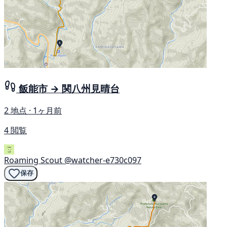
飯能市 → 関八州見晴台
2 地点 · 1ヶ月前
4 閲覧
Roaming Scout
@watcher-e730c097
保存