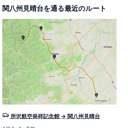
関八州見晴台を通る最近のルート
所沢航空発祥記念館 → 関八州見晴台