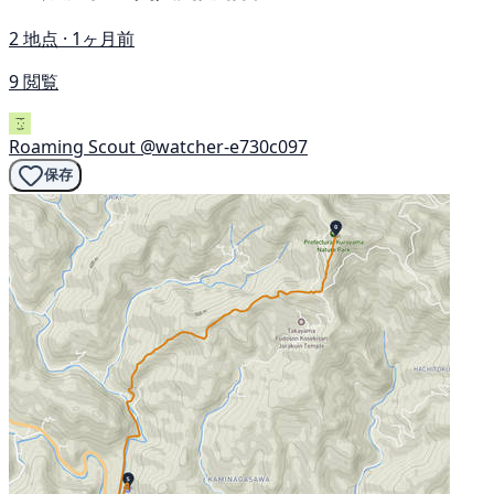
2 地点 · 1ヶ月前
9 閲覧
Roaming Scout
@watcher-e730c097
保存