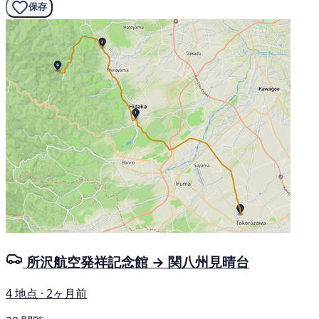
保存
所沢航空発祥記念館 → 関八州見晴台
4 地点 · 2ヶ月前