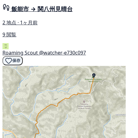
飯能市 → 関八州見晴台
2 地点 · 1ヶ月前
9 閲覧
Roaming Scout
@watcher-e730c097
保存