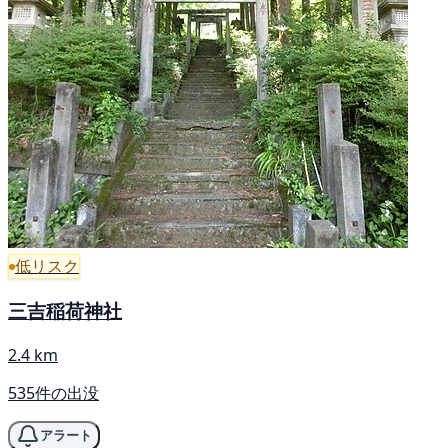
低リスク
三吉稲荷神社
2.4 km
535件の出没
アラート