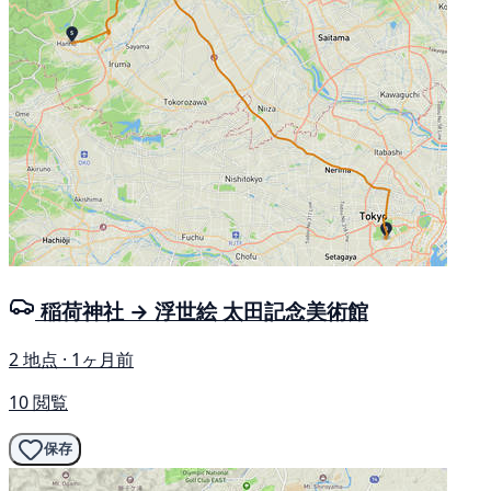
稲荷神社 → 浮世絵 太田記念美術館
2 地点 · 1ヶ月前
10 閲覧
保存