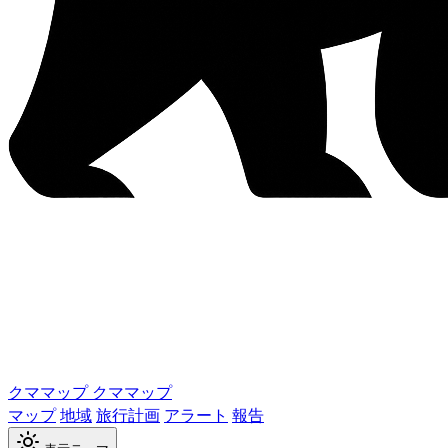
クママップ
クママップ
マップ
地域
旅行計画
アラート
報告