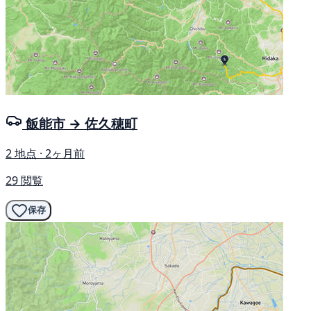
飯能市 → 佐久穂町
2 地点 · 2ヶ月前
29 閲覧
保存