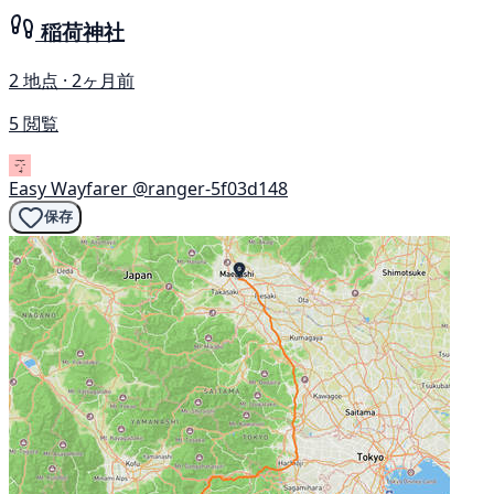
稲荷神社
2 地点 · 2ヶ月前
5 閲覧
Easy Wayfarer
@ranger-5f03d148
保存