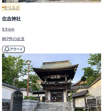
中リスク
住吉神社
9.9 km
867件の出没
アラート