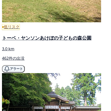
低リスク
トーベ・ヤンソンあけぼの子どもの森公園
3.0 km
462件の出没
アラート