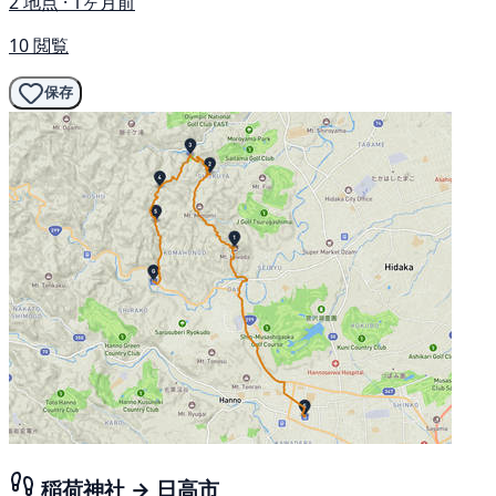
2 地点 · 1ヶ月前
10 閲覧
保存
稲荷神社 → 日高市