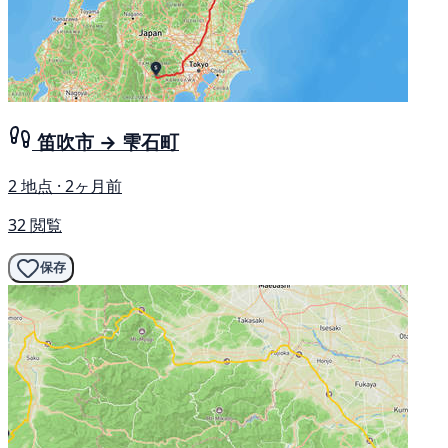
笛吹市 → 雫石町
2 地点 · 2ヶ月前
32 閲覧
保存