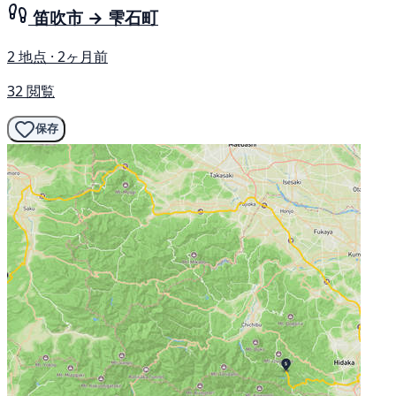
笛吹市 → 雫石町
2 地点 · 2ヶ月前
32 閲覧
保存