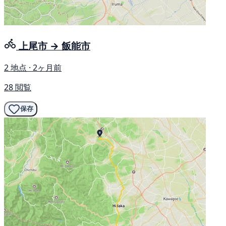
上尾市 → 飯能市
2 地点 · 2ヶ月前
28 閲覧
保存