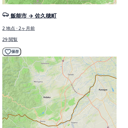
飯能市 → 佐久穂町
2 地点 · 2ヶ月前
29 閲覧
保存