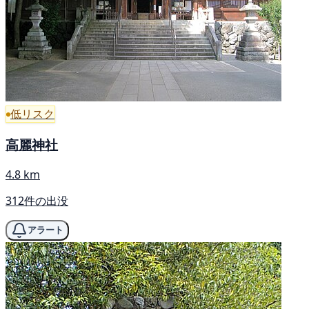
低リスク
高麗神社
4.8 km
312件の出没
アラート