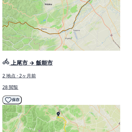
上尾市 → 飯能市
2 地点 · 2ヶ月前
28 閲覧
保存