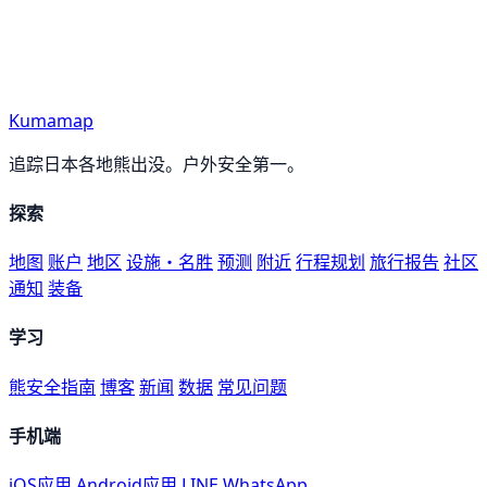
Kumamap
追踪日本各地熊出没。户外安全第一。
探索
地图
账户
地区
设施・名胜
预测
附近
行程规划
旅行报告
社区
通知
装备
学习
熊安全指南
博客
新闻
数据
常见问题
手机端
iOS应用
Android应用
LINE
WhatsApp