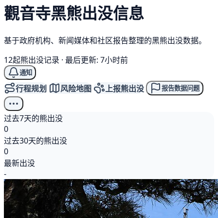
觀音寺
黑熊
出没信息
基于政府机构、新闻媒体和社区报告整理的黑熊出没数据。
12起熊出没记录
·
最后更新: 7小时前
通知
行程规划
风险地图
上报熊出没
报告数据问题
过去7天的熊出没
0
过去30天的熊出没
0
最新出没
-