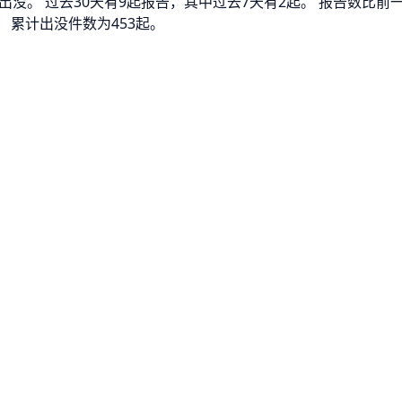
熊出没。 过去30天有9起报告，其中过去7天有2起。 报告数比
 累计出没件数为453起。