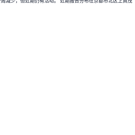
前一周减少，但近期仍有活动。 近期报告分布在京都市北区上賀茂