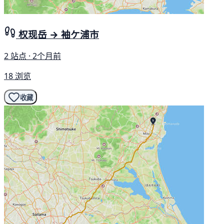
权现岳 → 袖ケ浦市
2 站点 · 2个月前
18 浏览
收藏