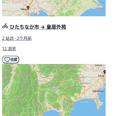
ひたちなか市 → 皇居外苑
2 站点 · 2个月前
12 浏览
收藏