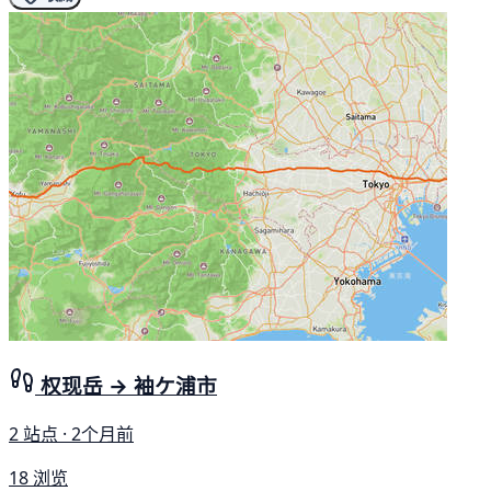
权现岳 → 袖ケ浦市
2 站点 · 2个月前
18 浏览