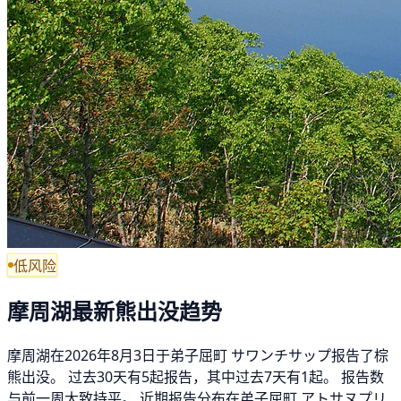
低风险
摩周湖最新熊出没趋势
摩周湖在2026年8月3日于弟子屈町 サワンチサップ报告了棕
熊出没。 过去30天有5起报告，其中过去7天有1起。 报告数
与前一周大致持平。 近期报告分布在弟子屈町 アトサヌプリ