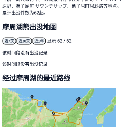
原野、弟子屈町 サワンチサップ、弟子屈町屈斜路等地点。
累计出没件数为62起。
摩周湖熊出没地图
显示 62 / 62
近7天
近30天
近1年
该时间段没有出没记录
该时间段没有出没记录
经过摩周湖的最近路线