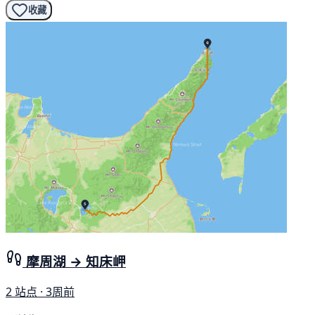
收藏
摩周湖 → 知床岬
2 站点 · 3周前