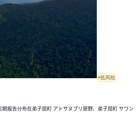
低风险
 近期报告分布在弟子屈町 アトサヌプリ原野、弟子屈町 サワン