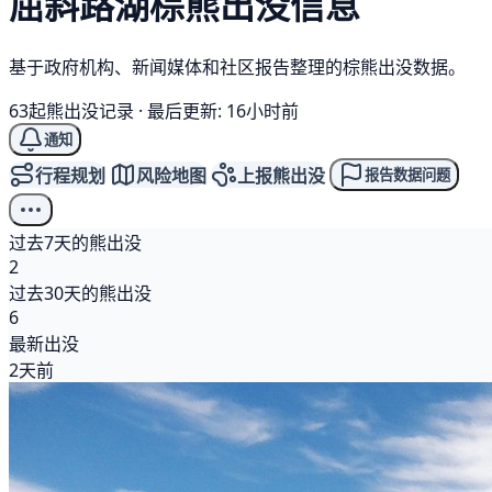
屈斜路湖
棕熊
出没信息
基于政府机构、新闻媒体和社区报告整理的棕熊出没数据。
63起熊出没记录
·
最后更新: 16小时前
通知
行程规划
风险地图
上报熊出没
报告数据问题
过去7天的熊出没
2
过去30天的熊出没
6
最新出没
2天前