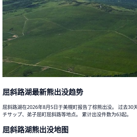
屈斜路湖最新熊出没趋势
屈斜路湖在2026年8月5日于美幌町报告了棕熊出没。 过去3
チサップ、弟子屈町屈斜路等地点。 累计出没件数为63起。
屈斜路湖熊出没地图