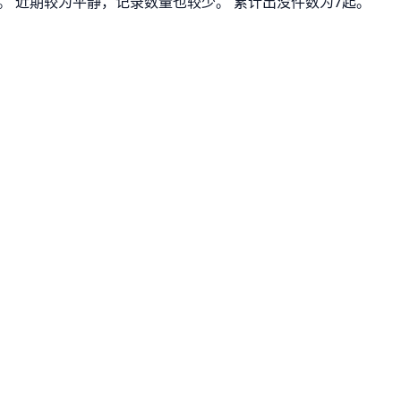
。 近期较为平静，记录数量也较少。 累计出没件数为7起。