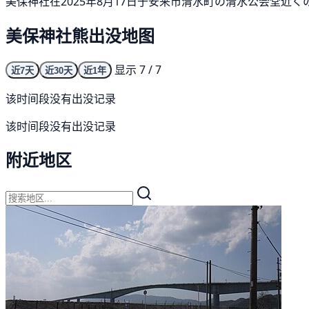
美保神社在2025年8月17日于安来市清水町の清水公会堂近
美保神社熊出没地图
显示 7 / 7
近7天
近30天
近1年
该时间段没有出没记录
该时间段没有出没记录
附近地区