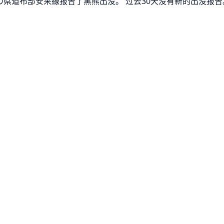
くの県道布部安来線报告了黑熊出没。 过去30天没有新的出没报告