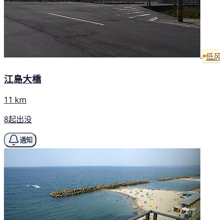
低
江島大橋
11 km
8起出没
通知