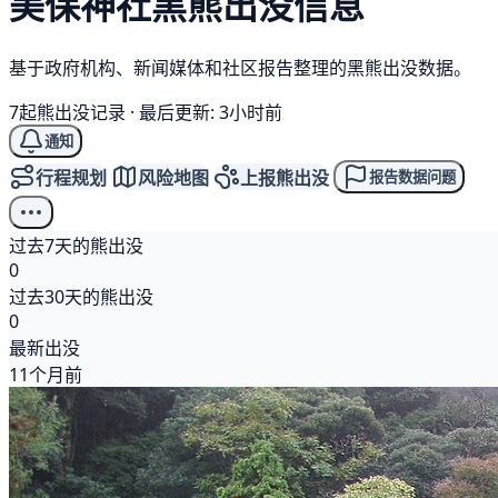
美保神社
黑熊
出没信息
基于政府机构、新闻媒体和社区报告整理的黑熊出没数据。
7起熊出没记录
·
最后更新: 3小时前
通知
行程规划
风险地图
上报熊出没
报告数据问题
过去7天的熊出没
0
过去30天的熊出没
0
最新出没
11个月前