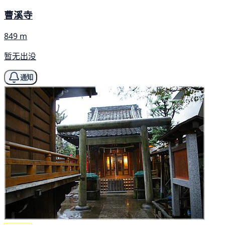
曹溪寺
849 m
暂无出没
通知