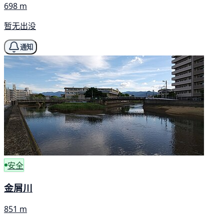
698 m
暂无出没
通知
安全
金屑川
851 m