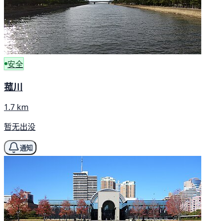
安全
菰川
1.7 km
暂无出没
通知