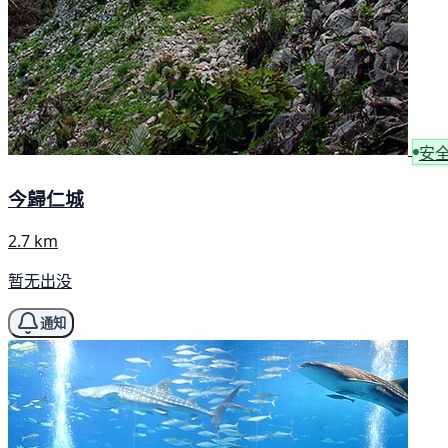
安
今歸仁城
2.7 km
暂无出没
通知