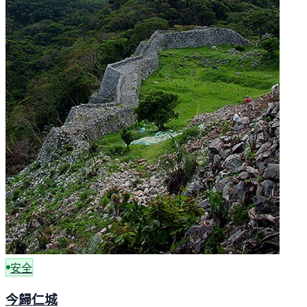
安全
今歸仁城