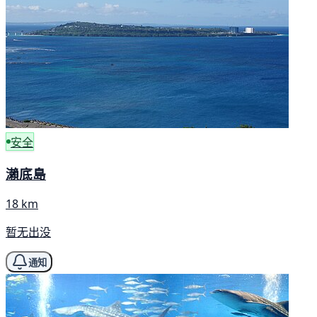
安全
瀨底島
18 km
暂无出没
通知