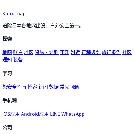
Kumamap
追踪日本各地熊出没。户外安全第一。
探索
地图
账户
地区
设施・名胜
预测
附近
行程规划
旅行报告
社区
通知
装备
学习
熊安全指南
博客
新闻
数据
常见问题
手机端
iOS应用
Android应用
LINE
WhatsApp
公司