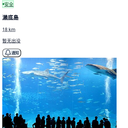
安全
瀨底島
18 km
暂无出没
通知